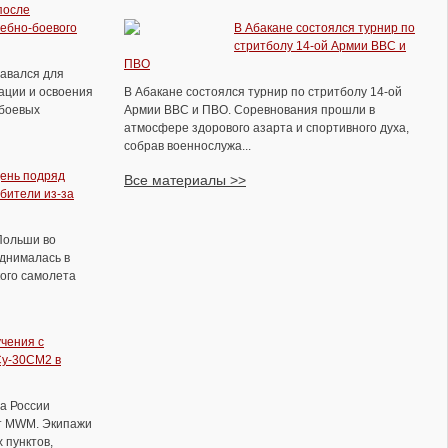
после
ебно-боевого
В Абакане состоялся турнир по
стритболу 14-ой Армии ВВС и
ПВО
давался для
ации и освоения
В Абакане состоялся турнир по стритболу 14-ой
боевых
Армии ВВС и ПВО. Соревнования прошли в
атмосфере здорового азарта и спортивного духа,
собрав военнослужа...
ень подряд
Все материалы >>
бители из-за
Польши во
однималась в
ого самолета
учения с
Су-30СМ2 в
а России
т MWM. Экипажи
 пунктов,