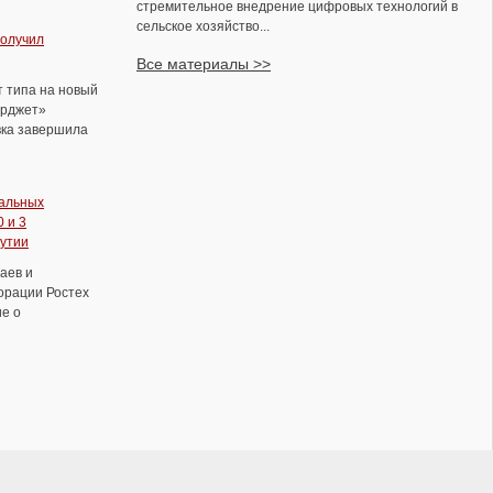
стремительное внедрение цифровых технологий в
сельское хозяйство...
получил
Все материалы >>
 типа на новый
ерджет»
вка завершила
ральных
 и 3
кутии
аев и
орации Ростех
е о