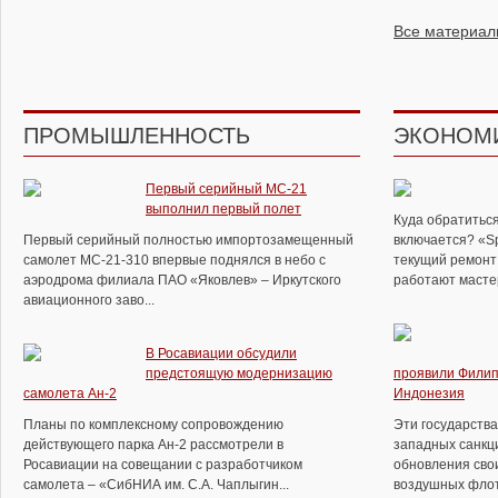
Все материал
ПРОМЫШЛЕННОСТЬ
ЭКОНОМ
Первый серийный МС-21
выполнил первый полет
Куда обратиться
Первый серийный полностью импортозамещенный
включается? «S
самолет МС-21-310 впервые поднялся в небо с
текущий ремонт 
аэродрома филиала ПАО «Яковлев» – Иркутского
работают мастер
авиационного заво...
В Росавиации обсудили
предстоящую модернизацию
проявили Филип
самолета Ан-2
Индонезия
Планы по комплексному сопровождению
Эти государств
действующего парка Ан-2 рассмотрели в
западных санкц
Росавиации на совещании с разработчиком
обновления сво
самолета – «СибНИА им. С.А. Чаплыгин...
воздушных флото