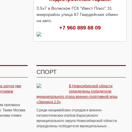
3,5х7 в Волжском ГСК "Ивест Плюс" 31
микрорайон улица 87 Гвардейская обмен
на авто.
+7 960 889 88 09
СПОРТ
а запуск уже
В Новосибирской области
путников
определены победители
муниципального этапа военно-спортивной игры
«Зарница 2.0»
ема призвана
. Также Москва
Среди юнармейских отрядов и военно-
ановки помех
патриотических клубов Карасукского
муниципального округа Новосибирской области
определены победители муниципальных ...