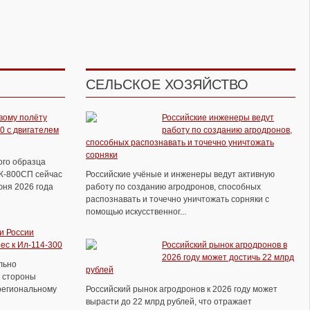
СЕЛЬСКОЕ ХОЗЯЙСТВО
вому полёту
Российские инженеры ведут
0 с двигателем
работу по созданию агродронов,
способных распознавать и точечно уничтожать
сорняки
ого образца
ВК-800СП сейчас
Российские учёные и инженеры ведут активную
юня 2026 года
работу по созданию агродронов, способных
распознавать и точечно уничтожать сорняки с
помощью искусственног...
и России
ес к Ил-114-300
Российский рынок агродронов в
2026 году может достичь 22 млрд
льно
рублей
 стороны
региональному
Российский рынок агродронов к 2026 году может
вырасти до 22 млрд рублей, что отражает