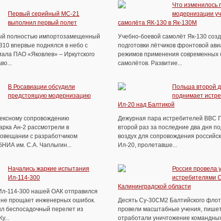
Что изменилось 
Первый серийный МС-21
модернизации уч
выполнил первый полет
самолёта ЯК-130 в Як-130М
ый полностью импортозамещенный
Учебно-боевой самолёт Як-130 соз
310 впервые поднялся в небо с
подготовки лётчиков фронтовой ави
ала ПАО «Яковлев» – Иркутского
режимов применения современных 
во...
самолётов. Развитие...
В Росавиации обсудили
Польша второй д
предстоящую модернизацию
поднимает истре
Ил-20 над Балтикой
ексному сопровождению
Дежурная пара истребителей ВВС 
арка Ан-2 рассмотрели в
второй раз за последние два дня п
совещании с разработчиком
воздух для сопровождения российск
НИА им. С.А. Чаплыгин...
Ил-20, пролетавше...
Начались жаркие испытания
Россия провела 
Ил-114-300
истребителями 
Калининградской области
Ил-114-300 нашей ОАК отправился
т не прощает инженерных ошибок.
Десять Су-30СМ2 Балтийского флот
л беспосадочный перелет из
провели масштабные учения, пише
у...
отработали уничтожение командных