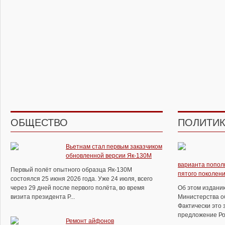
ОБЩЕСТВО
ПОЛИТИ
Вьетнам стал первым заказчиком
обновленной версии Як-130М
варианта попол
Первый полёт опытного образца Як-130М
пятого поколен
состоялся 25 июня 2026 года. Уже 24 июля, всего
через 29 дней после первого полёта, во время
Об этом изданию
визита президента Р...
Министерства об
Фактически это 
предложение Рос
Ремонт айфонов