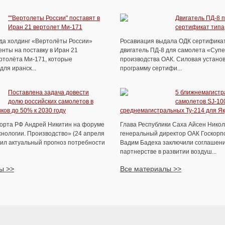
""Вертолеты России" поставят в
Двигатель ПД-8 
Иран 21 вертолет Ми-171
сертификат типа
ода холдинг «Вертолёты России»
Росавиация выдала ОДК сертификат
нты на поставку в Иран 21
двигатель ПД-8 для самолета «Суп
ртолёта Ми-171, которые
производства ОАК. Силовая устано
ля иранск...
программу сертифи...
Поставлена задача довести
5 ближнемагист
долю российских самолетов в
самолетов SJ-100
ков до 50% к 2030 году
среднемагистральных Ту-214 для Я
орта РФ Андрей Никитин на форуме
Глава Республики Саха Айсен Никол
хнологии. Производство» (24 апреля
генеральный директор ОАК Госкорп
чил актуальный прогноз потребности
Вадим Бадеха заключили соглашени
партнерстве в развитии воздуш...
ы >>
Все материалы >>