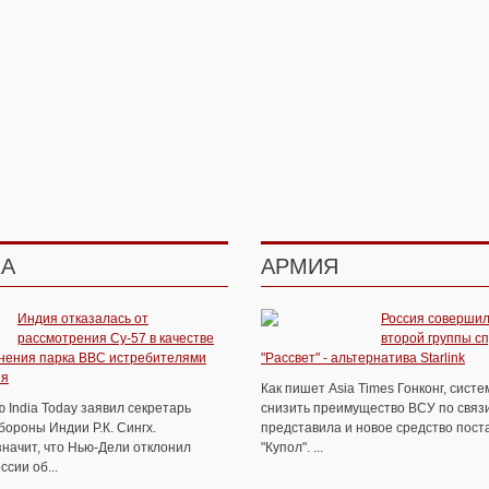
КА
АРМИЯ
Индия отказалась от
Россия совершил
рассмотрения Су-57 в качестве
второй группы с
нения парка ВВС истребителями
"Рассвет" - альтернатива Starlink
ия
Как пишет Asia Times Гонконг, сист
 India Today заявил секретарь
снизить преимущество ВСУ по связи
ороны Индии Р.К. Сингх.
представила и новое средство пост
значит, что Нью-Дели отклонил
"Купол". ...
сии об...