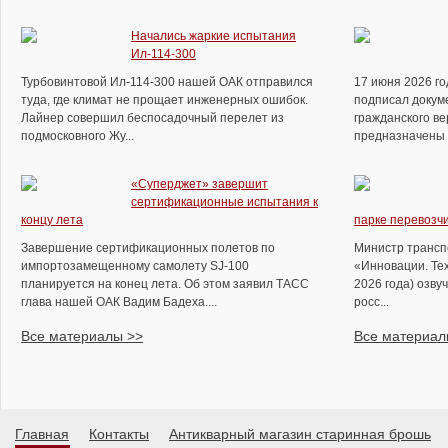
Начались жаркие испытания
Ил-114-300
Турбовинтовой Ил-114-300 нашей ОАК отправился
17 июня 2026 г
туда, где климат не прощает инженерных ошибок.
подписал докуме
Лайнер совершил беспосадочный перелет из
гражданского ве
подмосковного Жу...
предназначены д
«Суперджет» завершит
сертификационные испытания к
концу лета
парке перевозчи
Завершение сертификационных полетов по
Министр трансп
импортозамещенному самолету SJ-100
«Инновации. Те
планируется на конец лета. Об этом заявил ТАСС
2026 года) озву
глава нашей ОАК Вадим Бадеха....
росс...
Все материалы >>
Все материал
Главная
Контакты
Антикварный магазин старинная брошь