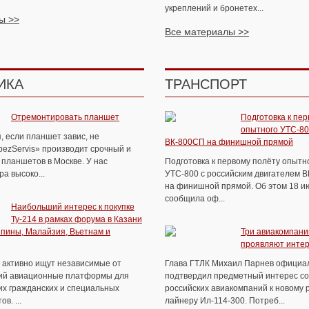
укреплений и бронетех...
ы >>
Все материалы >>
ИКА
ТРАНСПОРТ
Отремонтировать планшет
Подготовка к пер
опытного УТС-80
, если планшет завис, не
ВК-800СП на финишной прямой
pezServis» производит срочный и
планшетов в Москве. У нас
Подготовка к первому полёту опытн
а высоко...
УТС-800 с российским двигателем 
на финишной прямой. Об этом 18 и
сообщила оф...
Наибольший интерес к покупке
Ту-214 в рамках форума в Казани
пины, Малайзия, Вьетнам и
Три авиакомпани
проявляют интер
а активно ищут независимые от
Глава ГТЛК Михаил Парнев официа
ий авиационные платформы для
подтвердил предметный интерес со
их гражданских и специальных
российских авиакомпаний к новому 
в. ...
лайнеру Ил-114-300. Потреб...