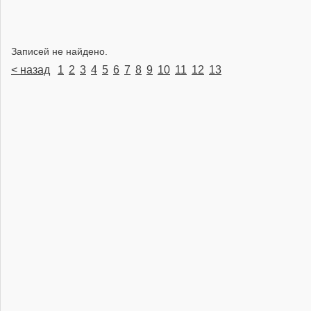
Записей не найдено.
< назад
1
2
3
4
5
6
7
8
9
10
11
12
13