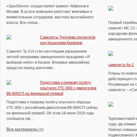
«SpezServis» осуществляет ремонт Айфонов в
Москве. В штате компании работают вежливые и
внимательные сотрудники, мастера высочайшего
класса. Все специ...
Первый серийн
самолет МС-21-
аэродрома фили
Самолеты Туполева пролетели
авиационного за
над Казанским Кремлем
Самолет Ту-214 стал настоящим украшением
летной программы авиационного праздника «Я
выбираю небо» в Казани. Впервые авиалайнер
самолета Ан-2
предстал перед зрителям...
Планы по компл
действующего п
Подготовка к первому полёту
Росавиации на 
опытного УТС-800 с двигателем
самолета – «Сиб
ВК-800СП на финишной прямой
Подготовка к первому полёту опытного образца
УТС-800 с российским двигателем ВК-800СП сейчас
на финишной прямой. Об этом 18 июня 2026 года
сообщила оф...
Турбовинтовой 
туда, где клима
Все материалы >>
Лайнер соверши
подмосковного Ж