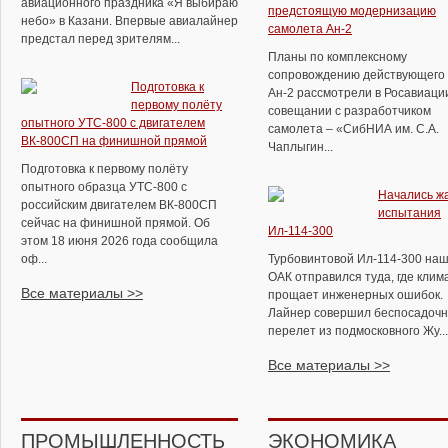
авиационного праздника «Я выбираю
предстоящую модернизацию
небо» в Казани. Впервые авиалайнер
самолета Ан-2
предстал перед зрителям...
Планы по комплексному
сопровождению действующего 
Подготовка к
Ан-2 рассмотрели в Росавиаци
первому полёту
совещании с разработчиком
опытного УТС-800 с двигателем
самолета – «СибНИА им. С.А.
ВК-800СП на финишной прямой
Чаплыгин...
Подготовка к первому полёту
опытного образца УТС-800 с
Начались ж
российским двигателем ВК-800СП
испытания
сейчас на финишной прямой. Об
Ил-114-300
этом 18 июня 2026 года сообщила
оф...
Турбовинтовой Ил-114-300 на
ОАК отправился туда, где клим
Все материалы >>
прощает инженерных ошибок.
Лайнер совершил беспосадоч
перелет из подмосковного Жу...
Все материалы >>
ПРОМЫШЛЕННОСТЬ
ЭКОНОМИКА