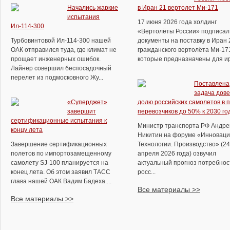
Начались жаркие
в Иран 21 вертолет Ми-171
испытания
17 июня 2026 года холдинг
Ил-114-300
«Вертолёты России» подписал
Турбовинтовой Ил-114-300 нашей
документы на поставку в Иран 
ОАК отправился туда, где климат не
гражданского вертолёта Ми-17
прощает инженерных ошибок.
которые предназначены для ира
Лайнер совершил беспосадочный
перелет из подмосковного Жу...
Поставлена
задача дове
«Суперджет»
долю российских самолетов в 
завершит
перевозчиков до 50% к 2030 го
сертификационные испытания к
Министр транспорта РФ Андре
концу лета
Никитин на форуме «Инноваци
Завершение сертификационных
Технологии. Производство» (24
полетов по импортозамещенному
апреля 2026 года) озвучил
самолету SJ-100 планируется на
актуальный прогноз потребнос
конец лета. Об этом заявил ТАСС
росс...
глава нашей ОАК Вадим Бадеха....
Все материалы >>
Все материалы >>