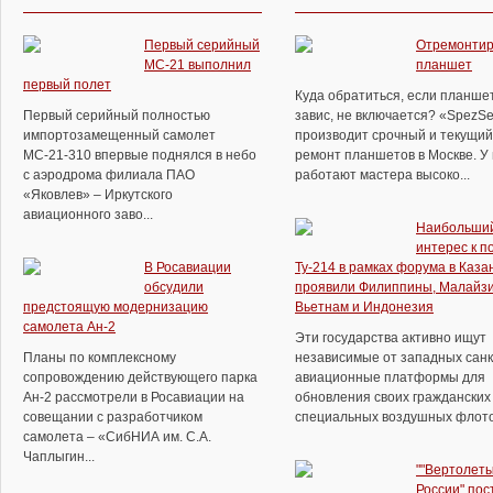
Первый серийный
Отремонтир
МС-21 выполнил
планшет
первый полет
Куда обратиться, если планше
Первый серийный полностью
завис, не включается? «SpezSe
импортозамещенный самолет
производит срочный и текущий
МС-21-310 впервые поднялся в небо
ремонт планшетов в Москве. У
с аэродрома филиала ПАО
работают мастера высоко...
«Яковлев» – Иркутского
авиационного заво...
Наибольши
интерес к п
В Росавиации
Ту-214 в рамках форума в Каза
обсудили
проявили Филиппины, Малайзи
предстоящую модернизацию
Вьетнам и Индонезия
самолета Ан-2
Эти государства активно ищут
Планы по комплексному
независимые от западных сан
сопровождению действующего парка
авиационные платформы для
Ан-2 рассмотрели в Росавиации на
обновления своих гражданских
совещании с разработчиком
специальных воздушных флотов.
самолета – «СибНИА им. С.А.
Чаплыгин...
""Вертолет
России" пос