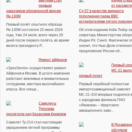
Вьетнам стал
Индия отка
первым
от рассмот
заказчиком обновленной версии
Су-57 в качестве варианта
Як-130М
пополнения парка ВВС
истребителями пятого поколе
Первый полёт опытного образца
Як-130М состоялся 25 июня 2026
Об этом изданию India Today з
года. Уже 24 июля, всего через 29
секретарь Министерства обор
дней после первого полёта, во время
Индии Р.К. Сингх. Фактически э
визита президента Р...
значит, что Нью-Дели отклонил
предложение России об...
Ремонт айфонов
Первый сер
«SpezServis» осуществляет ремонт
МС-21 выпо
Айфонов в Москве. В штате компании
первый полет
работают вежливые и внимательные
сотрудники, мастера высочайшего
Первый серийный полностью
класса. Все специ...
импортозамещенный самолет
МС-21-310 впервые поднялся в
с аэродрома филиала ПАО
Самолеты
«Яковлев» – Иркутского
Туполева
авиационного заво...
пролетели над Казанским Кремлем
Самолет Ту-214 стал настоящим
В Росавиац
украшением летной программы
обсудили