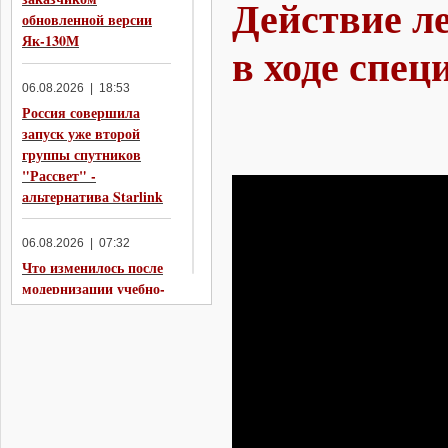
Действие л
обновленной версии
Як-130М
в ходе спе
06.08.2026 | 18:53
Россия совершила
запуск уже второй
группы спутников
"Рассвет" -
альтернатива Starlink
06.08.2026 | 07:32
Что изменилось после
модернизации учебно-
боевого самолёта
ЯК-130 в Як-130М
05.08.2026 | 20:05
Индия отказалась от
рассмотрения Су-57 в
качестве варианта