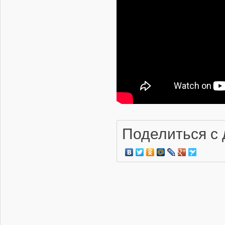
пополнения парка
ВВС истребителями
пятого поколения
04.08.2026 | 23:45
Польша второй день
подряд поднимает
истребители из-за
Ил-20 над Балтикой
04.08.2026 | 23:35
Поделиться с 
Первый серийный
МС-21 выполнил
первый полет
03.08.2026 | 17:56
Россия провела учения
с истребителями
Су-30СМ2 в
Калининградской