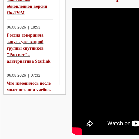
обновленной версии
Як-130М
06.08.2026 | 18:53
Россия совершила
запуск уже второй
группы спутников
"Рассвет" -
альтернатива Starlink
06.08.2026 | 07:32
Что изменилось после
модернизации учебно-
боевого самолёта
ЯК-130 в Як-130М
05.08.2026 | 20:05
Индия отказалась от
рассмотрения Су-57 в
качестве варианта