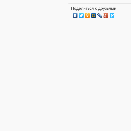
пополнения парка
Поделиться с друзьями:
ВВС истребителями
пятого поколения
04.08.2026 | 23:45
Польша второй день
подряд поднимает
истребители из-за
Ил-20 над Балтикой
04.08.2026 | 23:35
Первый серийный
МС-21 выполнил
первый полет
03.08.2026 | 17:56
Россия провела учения
с истребителями
Су-30СМ2 в
Калининградской