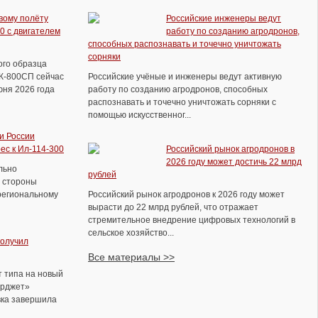
полеты с дозаправкой в воздухе
вому полёту
Российские инженеры ведут
0 с двигателем
работу по созданию агродронов,
способных распознавать и точечно уничтожать
сорняки
ого образца
ВК-800СП сейчас
Российские учёные и инженеры ведут активную
юня 2026 года
работу по созданию агродронов, способных
распознавать и точечно уничтожать сорняки с
помощью искусственног...
и России
ес к Ил-114-300
Российский рынок агродронов в
2026 году может достичь 22 млрд
льно
рублей
 стороны
региональному
Российский рынок агродронов к 2026 году может
вырасти до 22 млрд рублей, что отражает
стремительное внедрение цифровых технологий в
сельское хозяйство...
«Армия-2021» - концерн ПВО «Алмаз-
получил
Антей» представит образцы зенитной
Все материалы >>
техники разного класса
 типа на новый
ерджет»
вка завершила