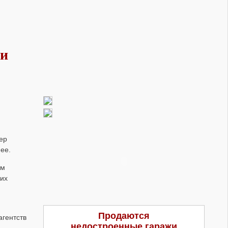
ми
ер
нее.
ом
ких
Продаются
агентств
недостроенные гаражи