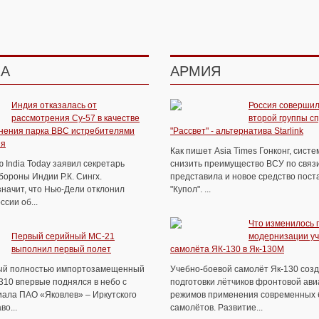
КА
АРМИЯ
Индия отказалась от
Россия совершил
рассмотрения Су-57 в качестве
второй группы с
нения парка ВВС истребителями
"Рассвет" - альтернатива Starlink
ия
Как пишет Asia Times Гонконг, сист
 India Today заявил секретарь
снизить преимущество ВСУ по связи
ороны Индии Р.К. Сингх.
представила и новое средство пост
значит, что Нью-Дели отклонил
"Купол". ...
сии об...
Что изменилось 
Первый серийный МС-21
модернизации уч
выполнил первый полет
самолёта ЯК-130 в Як-130М
ый полностью импортозамещенный
Учебно-боевой самолёт Як-130 соз
310 впервые поднялся в небо с
подготовки лётчиков фронтовой ави
ала ПАО «Яковлев» – Иркутского
режимов применения современных 
во...
самолётов. Развитие...