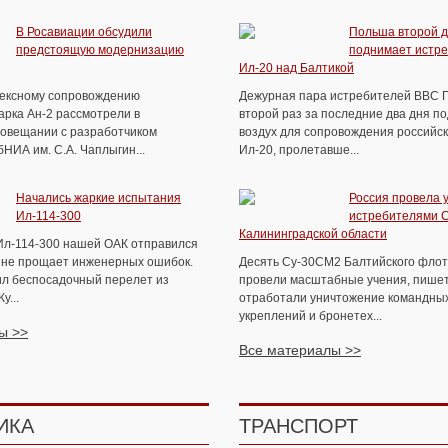
В Росавиации обсудили
Польша второй д
предстоящую модернизацию
поднимает истре
Ил-20 над Балтикой
ексному сопровождению
Дежурная пара истребителей ВВС 
арка Ан-2 рассмотрели в
второй раз за последние два дня п
совещании с разработчиком
воздух для сопровождения российск
НИА им. С.А. Чаплыгин...
Ил-20, пролетавше...
Начались жаркие испытания
Россия провела 
Ил-114-300
истребителями 
Калининградской области
Ил-114-300 нашей ОАК отправился
т не прощает инженерных ошибок.
Десять Су-30СМ2 Балтийского флот
л беспосадочный перелет из
провели масштабные учения, пише
у...
отработали уничтожение командных
укреплений и бронетех...
ы >>
Все материалы >>
ИКА
ТРАНСПОРТ