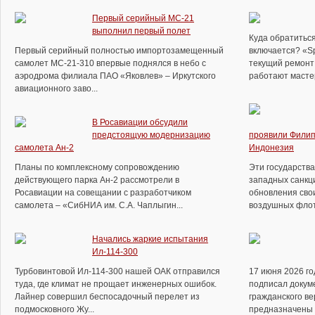
Первый серийный МС-21
выполнил первый полет
Куда обратиться
Первый серийный полностью импортозамещенный
включается? «S
самолет МС-21-310 впервые поднялся в небо с
текущий ремонт 
аэродрома филиала ПАО «Яковлев» – Иркутского
работают мастер
авиационного заво...
В Росавиации обсудили
предстоящую модернизацию
проявили Филип
самолета Ан-2
Индонезия
Планы по комплексному сопровождению
Эти государств
действующего парка Ан-2 рассмотрели в
западных санкц
Росавиации на совещании с разработчиком
обновления сво
самолета – «СибНИА им. С.А. Чаплыгин...
воздушных флото
Начались жаркие испытания
Ил-114-300
Турбовинтовой Ил-114-300 нашей ОАК отправился
17 июня 2026 г
туда, где климат не прощает инженерных ошибок.
подписал докуме
Лайнер совершил беспосадочный перелет из
гражданского ве
подмосковного Жу...
предназначены д