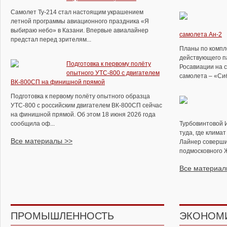
Самолет Ту-214 стал настоящим украшением
летной программы авиационного праздника «Я
выбираю небо» в Казани. Впервые авиалайнер
самолета Ан-2
предстал перед зрителям...
Планы по компл
действующего п
Подготовка к первому полёту
Росавиации на 
опытного УТС-800 с двигателем
самолета – «Сиб
ВК-800СП на финишной прямой
Подготовка к первому полёту опытного образца
УТС-800 с российским двигателем ВК-800СП сейчас
на финишной прямой. Об этом 18 июня 2026 года
сообщила оф...
Турбовинтовой 
туда, где клима
Все материалы >>
Лайнер соверши
подмосковного Ж
Все материал
ПРОМЫШЛЕННОСТЬ
ЭКОНОМ