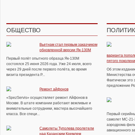
ОБЩЕСТВО
ПОЛИТИ
Вьетнам стал первым заказчиком
обновленной версии Як-130М
варианта попол
Первый полёт опытного образца Як-130М
пятого поколен
состоялся 25 июня 2026 года. Уже 24 июля, всего
через 29 дней после первого полёта, во время
Об этом изданию
визита президента Р...
Министерства об
Фактически это 
предложение Рос
Ремонт айфонов
«SpezServis» осуществляет ремонт Айфонов в
Москве. В штате компании работают вежливые и
внимательные сотрудники, мастера высочайшего
класса. Все специ...
Первый серийн
самолет МС-21-
аэродрома фили
Самолеты Туполева пролетели
авиационного за
над Казанским Кремлем