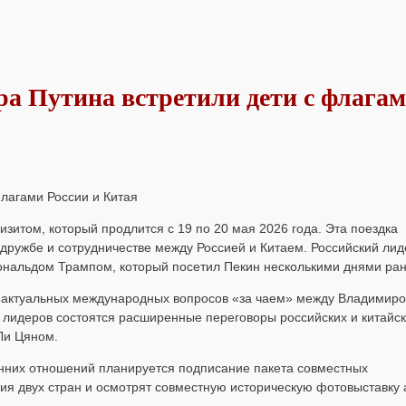
а Путина встретили дети с флага
итом, который продлится с 19 по 20 мая 2026 года. Эта поездка
 дружбе и сотрудничестве
между Россией и Китаем. Российский лид
Дональдом Трампом, который посетил Пекин несколькими днями ра
 актуальных международных вопросов «за чаем» между Владимир
 лидеров состоятся расширенные переговоры российских и китайс
Ли Цяном.
онних отношений планируется подписание пакета совместных
я двух стран и осмотрят совместную историческую фотовыставку 