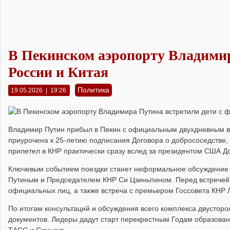
В Пекинском аэропорту Владимир
России и Китая
Политика
19.05.2026 | 19:26
Владимир Путин прибыл в Пекин
с официальным двухдневным виз
приурочена к
25-летию подписания Договора о добрососедстве,
прилетел в КНР практически сразу вслед за президентом США 
Ключевым событием поездки станет неформальное обсуждение
Путиным и Председателем КНР Си Цзиньпином.
Перед встречей
официальных лиц, а также встреча с премьером Госсовета КНР 
По итогам консультаций и обсуждения всего комплекса двустор
документов.
Лидеры дадут старт перекрестным Годам образовани
ТАСС и Синьхуа.