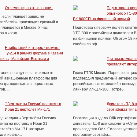
Отремонтировать планшет
Подготовка к пер
опытного УТС-80
, если планшет завис, не
ВК-800СП на финишной прямой
pezServis» производит срочный и
планшетов в Москве. У нас
Подготовка к первому полёту опытн
а высоко...
УТС-800 с российским двигателем 
на финишной прямой. Об этом 18 и
сообщила оф...
Наибольший интерес к покупке
Ту-214 в рамках форума в Казани
пины, Малайзия, Вьетнам и
Три авиакомпани
проявляют интер
а активно ищут независимые от
Глава ГТЛК Михаил Парнев официа
ий авиационные платформы для
подтвердил предметный интерес со
их гражданских и специальных
российских авиакомпаний к новому 
в. ...
лайнеру Ил-114-300. Потреб...
""Вертолеты России" поставят в
Двигатель ПД-8 
Иран 21 вертолет Ми-171
сертификат типа
ода холдинг «Вертолёты России»
Росавиация выдала ОДК сертификат
нты на поставку в Иран 21
двигатель ПД-8 для самолета «Суп
ртолёта Ми-171, которые
производства ОАК. Силовая устано
ля иранск...
программу сертифи...