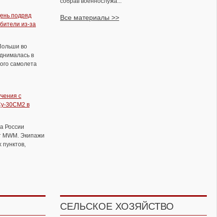
собрав военнослужа...
ень подряд
Все материалы >>
бители из-за
Полёты Ту 95мс со стрельбой из
Польши во
кормовых пушек
однималась в
ого самолета
учения с
Су-30СМ2 в
а России
т MWM. Экипажи
 пунктов,
Экипажи истребителей и
СЕЛЬСКОЕ ХОЗЯЙСТВО
бомбардировщиков ВКС отработали