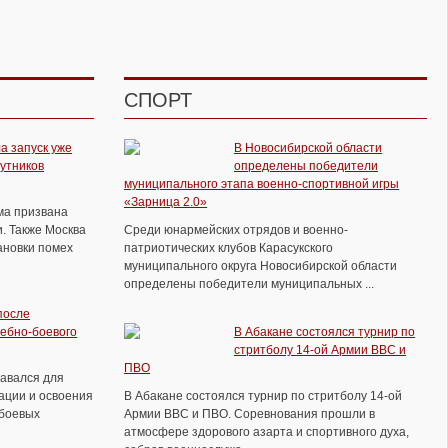
СПОРТ
а запуск уже
В Новосибирской области
путников
определены победители
В Волгограде прошел традиционный
муниципального этапа военно-спортивной игры
ежегодный турнир памяти Ольги
«Зарница 2.0»
Васильевны Парамоновой
ема призвана
. Также Москва
Среди юнармейских отрядов и военно-
ановки помех
патриотических клубов Карасукского
муниципального округа Новосибирской области
определены победители муниципальных ...
после
ебно-боевого
В Абакане состоялся турнир по
стритболу 14-ой Армии ВВС и
ПВО
давался для
ации и освоения
В Абакане состоялся турнир по стритболу 14-ой
боевых
Армии ВВС и ПВО. Соревнования прошли в
атмосфере здорового азарта и спортивного духа,