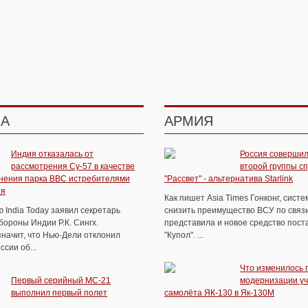
КА
АРМИЯ
Индия отказалась от
Россия совершил
рассмотрения Су-57 в качестве
второй группы с
нения парка ВВС истребителями
"Рассвет" - альтернатива Starlink
ия
Как пишет Asia Times Гонконг, сист
 India Today заявил секретарь
снизить преимущество ВСУ по связи
ороны Индии Р.К. Сингх.
представила и новое средство пост
значит, что Нью-Дели отклонил
"Купол". ...
сии об...
Что изменилось 
Первый серийный МС-21
модернизации уч
выполнил первый полет
самолёта ЯК-130 в Як-130М