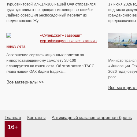
Турбовинтовой Ил-114-300 нашей ОАК отправился
17 июня 2026 г
туда, где климат не прощает инженерных ошибок.
подписал докуме
Лайнер совершил беспосадочный перелет из
гражданского ве
подмосковного Жу...
предназначены д
«Суперджет» завершит
сертификационные испытания к
концу лета
Завершение сертификационных полетов по
импортозамещенному самолету SJ-100
Министр трансп
планируется на конец лета. Об этом заявил ТАСС
«Инновации. Те
глава нашей ОАК Вадим Бадеха....
2026 года) озву
росс...
Все материалы >>
Все материал
Главная
Контакты
Антикварный магазин старинная брошь
16+