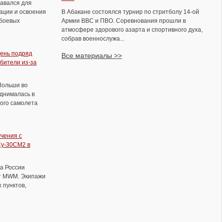
давался для
ации и освоения
В Абакане состоялся турнир по стритболу 14-ой
боевых
Армии ВВС и ПВО. Соревнования прошли в
атмосфере здорового азарта и спортивного духа,
собрав военнослужа...
ень подряд
Все материалы >>
бители из-за
Польши во
В Волгограде прошел традиционный
однималась в
ежегодный турнир памяти Ольги
ого самолета
Васильевны Парамоновой
учения с
Су-30СМ2 в
а России
т MWM. Экипажи
 пунктов,