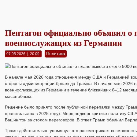
Пентагон официально объявил о 
военнослужащих из Германии
Политика
07.05.2026 | 20:09
В начале мая 2026 года отношения между США и Германией вошл
стороны администрации Дональда Трампа. В начале
мая 2026 г
военнослужащих
из Германии в течение ближайших 6–12 месяце
масштабным.
Решение было принято после публичной перепалки между Тра
правительство в 2025 году). Мерц подверг критике политику СШ
Вашингтон за столом переговоров. В ответ Трамп обвинил Берл
Трамп действительно
упомянул
, что рассматривает возможность
страны, по его мнению, также не оказывают достаточной помощи