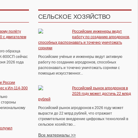
СЕЛЬСКОЕ ХОЗЯЙСТВО
Полёты Ту 95мс со стрельбой из
кормовых пушек
вому полёту
Российские инженеры ведут
0 с двигателем
работу по созданию агродронов,
способных распознавать и точечно уничтожать
сорняки
ого образца
ВК-800СП сейчас
Российские учёные и инженеры ведут активную
юня 2026 года
работу по созданию агродронов, способных
распознавать и точечно уничтожать сорняки с
помощью искусственног...
и России
ес к Ил-114-300
Российский рынок агродронов в
2026 году может достичь 22 млрд
льно
рублей
 стороны
региональному
Российский рынок агродронов к 2026 году может
вырасти до 22 млрд рублей, что отражает
стремительное внедрение цифровых технологий в
сельское хозяйство...
получил
Экипажи истребителей и
Все материалы >>
бомбардировщиков ВКС отработали