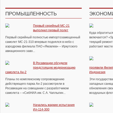
ПРОМЫШЛЕННОСТЬ
ЭКОНОМ
Первый серийный МС-21
выполнил первый полет
Куда обратиться
Первый серийный полностью импортозамещенный
включается? «S
самолет МС-21-310 впервые поднялся в небо с
текущий ремонт 
аэродрома филиала ПАО «Яковлев» – Иркутского
работают мастер
авиационного заво...
В Росавиации обсудили
предстоящую модернизацию
проявили Филип
самолета Ан-2
Индонезия
Планы по комплексному сопровождению
Эти государств
действующего парка Ан-2 рассмотрели в
западных санкц
Росавиации на совещании с разработчиком
обновления сво
самолета – «СибНИА им. С.А. Чаплыгин...
воздушных флото
Начались жаркие испытания
Ил-114-300