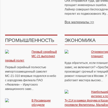
ОАК отправился туда, где клим
прощает инженерных ошибок.
Лайнер совершил беспосадоч
перелет из подмосковного Жу...
Все материалы >>
ПРОМЫШЛЕННОСТЬ
ЭКОНОМИКА
Первый серийный
Отремонтир
МС-21 выполнил
планшет
первый полет
Куда обратиться, если планше
Первый серийный полностью
завис, не включается? «SpezSe
импортозамещенный самолет
производит срочный и текущий
МС-21-310 впервые поднялся в небо
ремонт планшетов в Москве. У
с аэродрома филиала ПАО
работают мастера высоко...
«Яковлев» – Иркутского
авиационного заво...
Наибольши
интерес к п
В Росавиации
Ту-214 в рамках форума в Каза
обсудили
проявили Филиппины, Малайзи