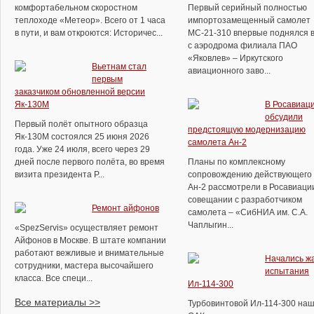
комфортабельном скоростном
Первый серийный полностью
теплоходе «Метеор». Всего от 1 часа
импортозамещенный самолет
в пути, и вам откроются: Историчес...
МС-21-310 впервые поднялся в
с аэродрома филиала ПАО
«Яковлев» – Иркутского
Вьетнам стал
авиационного заво...
первым
заказчиком обновленной версии
Як-130М
В Росавиац
обсудили
Первый полёт опытного образца
предстоящую модернизацию
Як-130М состоялся 25 июня 2026
самолета Ан-2
года. Уже 24 июля, всего через 29
дней после первого полёта, во время
Планы по комплексному
визита президента Р...
сопровождению действующего 
Ан-2 рассмотрели в Росавиаци
совещании с разработчиком
Ремонт айфонов
самолета – «СибНИА им. С.А.
Чаплыгин...
«SpezServis» осуществляет ремонт
Айфонов в Москве. В штате компании
работают вежливые и внимательные
Начались ж
сотрудники, мастера высочайшего
испытания
класса. Все специ...
Ил-114-300
Все материалы >>
Турбовинтовой Ил-114-300 на