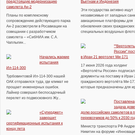
предстоящую модернизацию
Вьетнам и Индонезия
самолета Ан-2
Эти государства активно ищут
Планы по комплексному
независимые от западных сан
сопровождению действующего парка
авиационные платформы для
Ан-2 рассмотрели в Росавиации на
обновления своих гражданских
совещании с разработчиком
специальных воздушных флотов.
самолета – «СибНИА им. С.А.
Чаплыгин...
""Вертолет
России" пос
Начались жаркие
в Иран 21 вертолет Ми-171
испытания
17 июня 2026 года холдинг
Ил-114-300
«Вертолёты России» подписал
Турбовинтовой Ил-114-300 нашей
документы на поставку в Иран 
ОАК отправился туда, где климат не
гражданского вертолёта Ми-17
прощает инженерных ошибок.
которые предназначены для ира
Лайнер совершил беспосадочный
перелет из подмосковного Жу...
Поставлена
задача дове
«Суперджет»
долю российских самолетов в 
завершит
перевозчиков до 50% к 2030 го
сертификационные испытания к
Министр транспорта РФ Андре
концу лета
Никитин на форуме «Инноваци