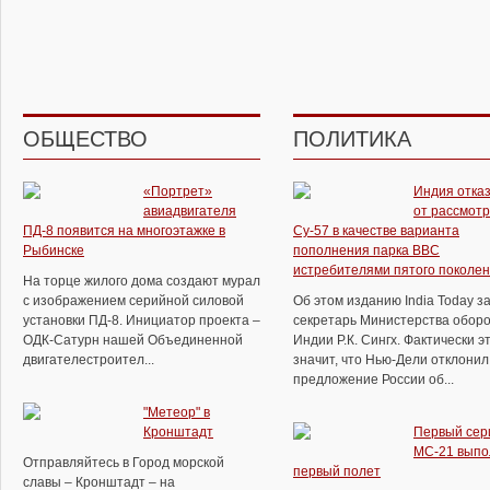
ОБЩЕСТВО
ПОЛИТИКА
«Портрет»
Индия отка
авиадвигателя
от рассмот
ПД-8 появится на многоэтажке в
Су-57 в качестве варианта
Рыбинске
пополнения парка ВВС
истребителями пятого поколе
На торце жилого дома создают мурал
с изображением серийной силовой
Об этом изданию India Today з
установки ПД-8. Инициатор проекта –
секретарь Министерства обор
ОДК-Сатурн нашей Объединенной
Индии Р.К. Сингх. Фактически э
двигателестроител...
значит, что Нью-Дели отклонил
предложение России об...
"Метеор" в
Кронштадт
Первый сер
МС-21 выпо
Отправляйтесь в Город морской
первый полет
славы – Кронштадт – на