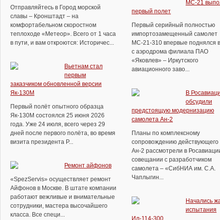
МС-21 выпо
Отправляйтесь в Город морской
первый полет
славы – Кронштадт – на
комфортабельном скоростном
Первый серийный полностью
теплоходе «Метеор». Всего от 1 часа
импортозамещенный самолет
в пути, и вам откроются: Историчес...
МС-21-310 впервые поднялся в
с аэродрома филиала ПАО
«Яковлев» – Иркутского
Вьетнам стал
авиационного заво...
первым
заказчиком обновленной версии
Як-130М
В Росавиац
обсудили
Первый полёт опытного образца
предстоящую модернизацию
Як-130М состоялся 25 июня 2026
самолета Ан-2
года. Уже 24 июля, всего через 29
дней после первого полёта, во время
Планы по комплексному
визита президента Р...
сопровождению действующего 
Ан-2 рассмотрели в Росавиаци
совещании с разработчиком
Ремонт айфонов
самолета – «СибНИА им. С.А.
Чаплыгин...
«SpezServis» осуществляет ремонт
Айфонов в Москве. В штате компании
работают вежливые и внимательные
Начались ж
сотрудники, мастера высочайшего
испытания
класса. Все специ...
Ил-114-300