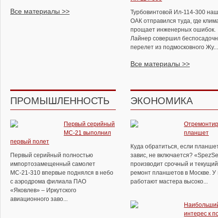
Все материалы >>
Турбовинтовой Ил-114-300 на
ОАК отправился туда, где клим
прощает инженерных ошибок.
Лайнер совершил беспосадоч
перелет из подмосковного Жу...
Все материалы >>
ПРОМЫШЛЕННОСТЬ
ЭКОНОМИКА
Первый серийный
Отремонтир
МС-21 выполнил
планшет
первый полет
Куда обратиться, если планше
Первый серийный полностью
завис, не включается? «SpezSe
импортозамещенный самолет
производит срочный и текущий
МС-21-310 впервые поднялся в небо
ремонт планшетов в Москве. У
с аэродрома филиала ПАО
работают мастера высоко...
«Яковлев» – Иркутского
авиационного заво...
Наибольши
интерес к п