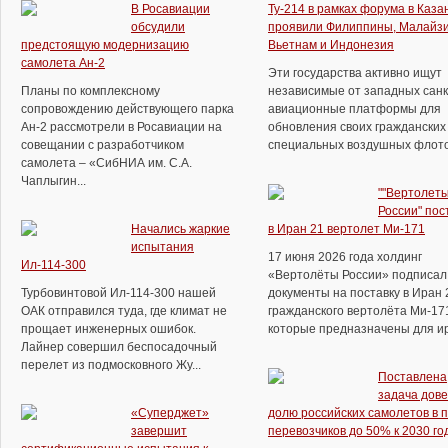
В Росавиации
Ту-214 в рамках форума в Каза
обсудили
проявили Филиппины, Малайзи
предстоящую модернизацию
Вьетнам и Индонезия
самолета Ан-2
Эти государства активно ищут
Планы по комплексному
независимые от западных сан
сопровождению действующего парка
авиационные платформы для
Ан-2 рассмотрели в Росавиации на
обновления своих гражданских
совещании с разработчиком
специальных воздушных флотов.
самолета – «СибНИА им. С.А.
Чаплыгин...
""Вертолет
России" пос
Начались жаркие
в Иран 21 вертолет Ми-171
испытания
17 июня 2026 года холдинг
Ил-114-300
«Вертолёты России» подписал
Турбовинтовой Ил-114-300 нашей
документы на поставку в Иран 
ОАК отправился туда, где климат не
гражданского вертолёта Ми-17
прощает инженерных ошибок.
которые предназначены для ира
Лайнер совершил беспосадочный
перелет из подмосковного Жу...
Поставлена
задача дове
«Суперджет»
долю российских самолетов в 
завершит
перевозчиков до 50% к 2030 го