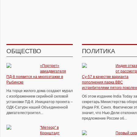
ОБЩЕСТВО
ПОЛИТИКА
«Портрет»
Индия отка
авиадвигателя
от рассмот
ПД-8 появится на многоэтажке в
Су-57 в качестве варианта
Рыбинске
пополнения парка ВВС
истребителями пятого поколе
На торце жилого дома создают мурал
с изображением серийной силовой
Об этом изданию India Today з
установки ПД-8. Инициатор проекта –
секретарь Министерства обор
ОДК-Сатурн нашей Объединенной
Индии Р.К. Сингх. Фактически э
двигателестроител...
значит, что Нью-Дели отклонил
предложение России об...
"Метеор" в
Кронштадт
Первый сер