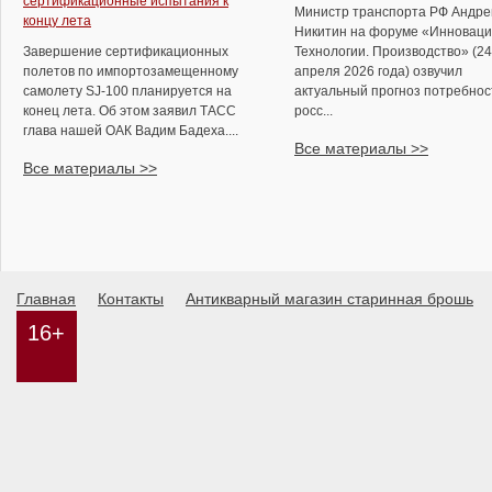
сертификационные испытания к
Министр транспорта РФ Андре
концу лета
Никитин на форуме «Инноваци
Завершение сертификационных
Технологии. Производство» (24
полетов по импортозамещенному
апреля 2026 года) озвучил
самолету SJ-100 планируется на
актуальный прогноз потребнос
конец лета. Об этом заявил ТАСС
росс...
глава нашей ОАК Вадим Бадеха....
Все материалы >>
Все материалы >>
Главная
Контакты
Антикварный магазин старинная брошь
16+