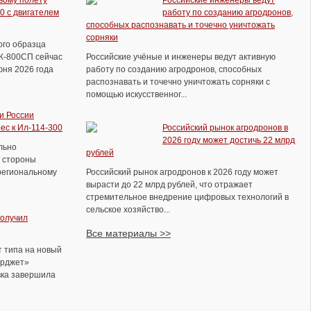
вому полёту
Российские инженеры ведут
полеты с дозаправкой в воздухе
0 с двигателем
работу по созданию агродронов,
способных распознавать и точечно уничтожать
сорняки
ого образца
ВК-800СП сейчас
Российские учёные и инженеры ведут активную
юня 2026 года
работу по созданию агродронов, способных
распознавать и точечно уничтожать сорняки с
помощью искусственног...
и России
ес к Ил-114-300
Российский рынок агродронов в
2026 году может достичь 22 млрд
льно
рублей
 стороны
региональному
Российский рынок агродронов к 2026 году может
вырасти до 22 млрд рублей, что отражает
стремительное внедрение цифровых технологий в
сельское хозяйство...
получил
«Армия-2021» - концерн ПВО «Алмаз-
Все материалы >>
Антей» представит образцы зенитной
 типа на новый
техники разного класса
ерджет»
вка завершила