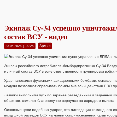
Экипаж Су-34 успешно уничтожи
состав ВСУ - видео
Армия
23.05.2026 | 20:25
Экипаж российского истребителя-бомбардировщика Су-34 Возду
и личный состав ВСУ в зоне ответственности группировки войск 
Удар наносился фугасными авиационными бомбами, оснащен
модули позволяют сбрасывать бомбы вне зоны действия ПВО пр
Летчики выполнили пуск по заранее разведанным и заданным к
объектов, самолет благополучно вернулся на аэродром вылета.
Основные цели подобных ударов, это л
иквидация командного со
воздушной разведки ВСУ на линии соприкосновения,
срыв коорд