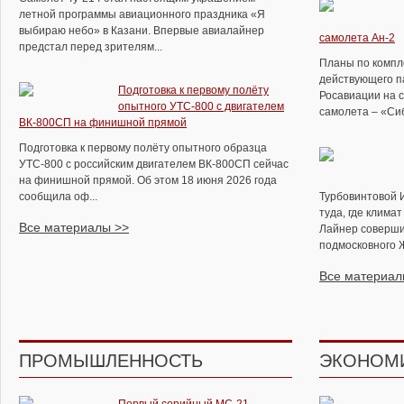
летной программы авиационного праздника «Я
выбираю небо» в Казани. Впервые авиалайнер
самолета Ан-2
предстал перед зрителям...
Планы по компл
действующего п
Подготовка к первому полёту
Росавиации на 
опытного УТС-800 с двигателем
самолета – «Сиб
ВК-800СП на финишной прямой
Подготовка к первому полёту опытного образца
УТС-800 с российским двигателем ВК-800СП сейчас
на финишной прямой. Об этом 18 июня 2026 года
сообщила оф...
Турбовинтовой 
туда, где клима
Все материалы >>
Лайнер соверши
подмосковного Ж
Все материал
ПРОМЫШЛЕННОСТЬ
ЭКОНОМ