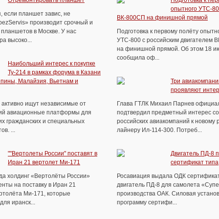
Отремонтировать планшет
Подготовка к пер
опытного УТС-80
, если планшет завис, не
ВК-800СП на финишной прямой
pezServis» производит срочный и
планшетов в Москве. У нас
Подготовка к первому полёту опытн
а высоко...
УТС-800 с российским двигателем 
на финишной прямой. Об этом 18 и
сообщила оф...
Наибольший интерес к покупке
Ту-214 в рамках форума в Казани
пины, Малайзия, Вьетнам и
Три авиакомпани
проявляют интер
а активно ищут независимые от
Глава ГТЛК Михаил Парнев официа
ий авиационные платформы для
подтвердил предметный интерес со
их гражданских и специальных
российских авиакомпаний к новому 
в. ...
лайнеру Ил-114-300. Потреб...
""Вертолеты России" поставят в
Двигатель ПД-8 
Иран 21 вертолет Ми-171
сертификат типа
ода холдинг «Вертолёты России»
Росавиация выдала ОДК сертификат
нты на поставку в Иран 21
двигатель ПД-8 для самолета «Суп
ртолёта Ми-171, которые
производства ОАК. Силовая устано
ля иранск...
программу сертифи...