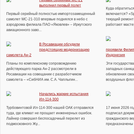
Первый серийный МС-21
выполнил первый полет
Куда обратиться
Первый серийный полностью импортозамещенный
включается? «S
самолет МС-21-310 впервые поднялся в небо с
текущий ремонт 
аэродрома филиала ПАО «Яковлев» – Иркутского
работают мастер
авиационного заво...
В Росавиации обсудили
предстоящую модернизацию
проявили Филип
самолета Ан-2
Индонезия
Планы по комплексному сопровождению
Эти государств
действующего парка Ан-2 рассмотрели в
западных санкц
Росавиации на совещании с разработчиком
обновления сво
самолета – «СибНИА им. С.А. Чаплыгин...
воздушных флото
Начались жаркие испытания
Ил-114-300
Турбовинтовой Ил-114-300 нашей ОАК отправился
17 июня 2026 г
туда, где климат не прощает инженерных ошибок.
подписал докуме
Лайнер совершил беспосадочный перелет из
гражданского ве
подмосковного Жу...
предназначены д