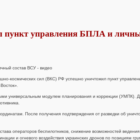
л пункт управления БПЛА и личн
шно-космических сил (ВКС) РФ успешно уничтожил пункт управле
«Восток»
.
ными
универсальным модулем планирования и коррекции (УМПК)
. 
отивника.
оординатам. После получения подтверждения от разведки об уничт
става операторов беспилотников, с
нижение возможностей ведения
инации и огневого воздействия украинских дронов по позициям гр