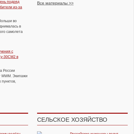
ень подряд
Все материалы >>
бители из-за
Польши во
Полёты Ту 95мс со стрельбой из
однималась в
кормовых пушек
ого самолета
учения с
Су-30СМ2 в
а России
т MWM. Экипажи
 пунктов,
СЕЛЬСКОЕ ХОЗЯЙСТВО
Экипажи истребителей и
бомбардировщиков ВКС отработали