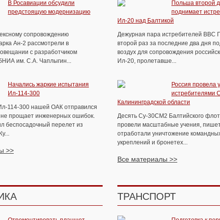
В Росавиации обсудили
Польша второй д
предстоящую модернизацию
поднимает истре
Ил-20 над Балтикой
ексному сопровождению
Дежурная пара истребителей ВВС 
арка Ан-2 рассмотрели в
второй раз за последние два дня п
совещании с разработчиком
воздух для сопровождения российск
НИА им. С.А. Чаплыгин...
Ил-20, пролетавше...
Начались жаркие испытания
Россия провела 
Ил-114-300
истребителями 
Калининградской области
Ил-114-300 нашей ОАК отправился
т не прощает инженерных ошибок.
Десять Су-30СМ2 Балтийского флот
л беспосадочный перелет из
провели масштабные учения, пише
у...
отработали уничтожение командных
укреплений и бронетех...
ы >>
Все материалы >>
ИКА
ТРАНСПОРТ