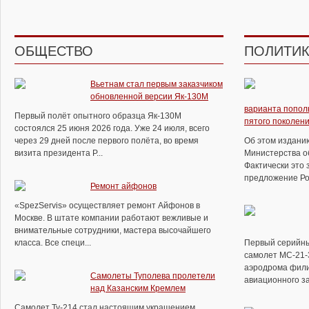
ОБЩЕСТВО
ПОЛИТИ
Вьетнам стал первым заказчиком
обновленной версии Як-130М
варианта попол
Первый полёт опытного образца Як-130М
пятого поколен
состоялся 25 июня 2026 года. Уже 24 июля, всего
через 29 дней после первого полёта, во время
Об этом изданию
визита президента Р...
Министерства об
Фактически это 
предложение Рос
Ремонт айфонов
«SpezServis» осуществляет ремонт Айфонов в
Москве. В штате компании работают вежливые и
внимательные сотрудники, мастера высочайшего
класса. Все специ...
Первый серийн
самолет МС-21-
аэродрома фили
Самолеты Туполева пролетели
авиационного за
над Казанским Кремлем
Самолет Ту-214 стал настоящим украшением