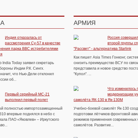
КА
АРМИЯ
Индия отказалась от
Россия совершил
рассмотрения Су-57 в качестве
второй группы с
нения парка ВВС истребителями
"Рассвет" - альтернатива Starlink
ия
Как пишет Asia Times Гонконг, сист
 India Today заявил секретарь
снизить преимущество ВСУ по связи
ороны Индии Р.К. Сингх.
представила и новое средство пост
значит, что Нью-Дели отклонил
"Купол". ...
сии об...
Что изменилось 
Первый серийный МС-21
модернизации уч
выполнил первый полет
самолёта ЯК-130 в Як-130М
ый полностью импортозамещенный
Учебно-боевой самолёт Як-130 соз
310 впервые поднялся в небо с
подготовки лётчиков фронтовой ави
ала ПАО «Яковлев» – Иркутского
режимов применения современных 
во...
самолётов. Развитие...