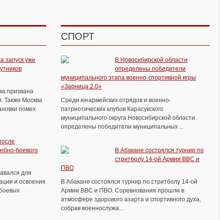
СПОРТ
а запуск уже
В Новосибирской области
путников
определены победители
муниципального этапа военно-спортивной игры
В Волгограде прошел традиционный
«Зарница 2.0»
ема призвана
ежегодный турнир памяти Ольги
. Также Москва
Среди юнармейских отрядов и военно-
Васильевны Парамоновой
ановки помех
патриотических клубов Карасукского
муниципального округа Новосибирской области
определены победители муниципальных ...
после
ебно-боевого
В Абакане состоялся турнир по
стритболу 14-ой Армии ВВС и
ПВО
давался для
ации и освоения
В Абакане состоялся турнир по стритболу 14-ой
боевых
Армии ВВС и ПВО. Соревнования прошли в
атмосфере здорового азарта и спортивного духа,
собрав военнослужа...