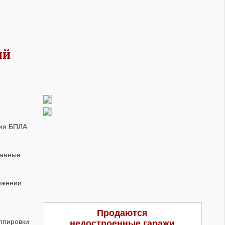
ый
ния БПЛА
Данные
ожении
Продаются
уппировки
недостроенные гаражи