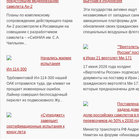
предстоящую модернизацию
Вьетнам и Индонезия
самолета Ан-2
Эти государства активно ищут
Планы по комплексному
независимые от западных сан
сопровождению действующего парка
авиационные платформы для
Ан-2 рассмотрели в Росавиации на
обновления своих гражданских
совещании с разработчиком
специальных воздушных флотов.
самолета – «СибНИА им. С.А.
Чаплыгин...
""Вертолет
России" пос
Начались жаркие
в Иран 21 вертолет Ми-171
испытания
17 июня 2026 года холдинг
Ил-114-300
«Вертолёты России» подписал
Турбовинтовой Ил-114-300 нашей
документы на поставку в Иран 
ОАК отправился туда, где климат не
гражданского вертолёта Ми-17
прощает инженерных ошибок.
которые предназначены для ира
Лайнер совершил беспосадочный
перелет из подмосковного Жу...
Поставлена
задача дове
«Суперджет»
долю российских самолетов в 
завершит
перевозчиков до 50% к 2030 го
сертификационные испытания к
Министр транспорта РФ Андре
концу лета
Никитин на форуме «Инноваци