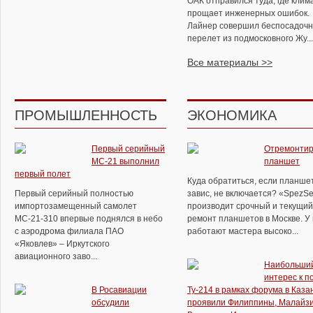
ОАК отправился туда, где клим
прощает инженерных ошибок.
Лайнер совершил беспосадоч
перелет из подмосковного Жу...
Все материалы >>
ПРОМЫШЛЕННОСТЬ
ЭКОНОМИКА
Первый серийный
Отремонтир
МС-21 выполнил
планшет
первый полет
Куда обратиться, если планше
Первый серийный полностью
завис, не включается? «SpezSe
импортозамещенный самолет
производит срочный и текущий
МС-21-310 впервые поднялся в небо
ремонт планшетов в Москве. У
с аэродрома филиала ПАО
работают мастера высоко...
«Яковлев» – Иркутского
авиационного заво...
Наибольши
интерес к п
В Росавиации
Ту-214 в рамках форума в Каза
обсудили
проявили Филиппины, Малайзи