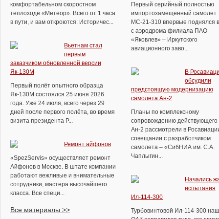
комфортабельном скоростном
Первый серийный полностью
теплоходе «Метеор». Всего от 1 часа
импортозамещенный самолет
в пути, и вам откроются: Историчес...
МС-21-310 впервые поднялся в
с аэродрома филиала ПАО
«Яковлев» – Иркутского
Вьетнам стал
авиационного заво...
первым
заказчиком обновленной версии
Як-130М
В Росавиац
обсудили
Первый полёт опытного образца
предстоящую модернизацию
Як-130М состоялся 25 июня 2026
самолета Ан-2
года. Уже 24 июля, всего через 29
дней после первого полёта, во время
Планы по комплексному
визита президента Р...
сопровождению действующего 
Ан-2 рассмотрели в Росавиаци
совещании с разработчиком
Ремонт айфонов
самолета – «СибНИА им. С.А.
Чаплыгин...
«SpezServis» осуществляет ремонт
Айфонов в Москве. В штате компании
работают вежливые и внимательные
Начались ж
сотрудники, мастера высочайшего
испытания
класса. Все специ...
Ил-114-300
Все материалы >>
Турбовинтовой Ил-114-300 на