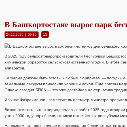
В Башкортостане вырос парк бесп
13
24.12.2025 | 09:36
В 2025 году сельхозтоваропроизводители Республики Башкортос
химической обработки сельскохозяйственных угодий. В итоге се
аппаратов.
«Аграрии должны быть готовы к любым сюрпризам — погодным, 
земельные ресурсы приносили хороший доход. Ещё совсем недав
Однако сегодня БПЛА — это уже достойная альтернатива тради
Ильшат Фазрахманов
- заместитель премьер-министра правител
Важно отметить, что в период полевых работ 2025 года аграрии 
уже к 2030 году парк беспилотников в хозяйствах республики мо
Напомним, что расширение использования беспилотных летатель