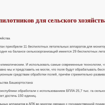
илотников для сельского хозяйств
тан приобрели 11 беспилотных летательных аппаратов для монито
годня на балансе сельхозорганизаций имеется 29 беспилотных лет
климатическим. И использовать самые современные технологии, 
но мы и представить не могли, что поля будут обрабатывать бесп
ционным средствам обработки полей, причём стремительно разви
ьства Башкортостана
республики обработали с использованием БПЛА 25,7 тыс. га сельхо
жет достичь 150 единиц.
ных аппаратов в АПК во многом связано с государственной подде