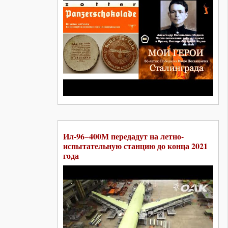
Ил-96−400М передадут на летно-
испытательную станцию до конца 2021
года