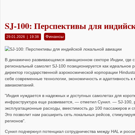
SJ-100: Перспективы для индийс
Финансы
29.01.2026 | 19:38
В динамично развивающемся авиационном секторе Индии, где сп
региональный самолет SJ-100 позиционируется как идеальное 
директор государственной аэрокосмической корпорации Hindustan 
себе современные технологии, экономичность и адаптивность к
авиакомпаний.
"Индия нуждается в надежных и доступных самолетах для коротк
инфраструктура еще развивается, — отметил Сунил. — SJ-100, 
эксплуатационные расходы, вместимость до 100 пассажиров и с
Это позволит нам расширить сеть локальных рейсов, стимулиру
регионов".
Сунил подчеркнул потенциал сотрудничества между HAL и росси