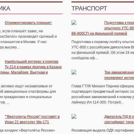
ИКА
ТРАНСПОРТ
Отремонтировать планшет
Подготовка к пер
опытного УТС-80
, если планшет завис, не
ВК-800СП на финишной прямой
pezServis» производит срочный и
планшетов в Москве. У нас
Подготовка к первому полёту опытн
а высоко...
УТС-800 с российским двигателем 
на финишной прямой. Об этом 18 и
сообщила оф...
Наибольший интерес к покупке
Ту-214 в рамках форума в Казани
пины, Малайзия, Вьетнам и
Три авиакомпани
проявляют интер
а активно ищут независимые от
Глава ГТЛК Михаил Парнев официа
ий авиационные платформы для
подтвердил предметный интерес со
их гражданских и специальных
российских авиакомпаний к новому 
в. ...
лайнеру Ил-114-300. Потреб...
""Вертолеты России" поставят в
Двигатель ПД-8 
Иран 21 вертолет Ми-171
сертификат типа
ода холдинг «Вертолёты России»
Росавиация выдала ОДК сертификат