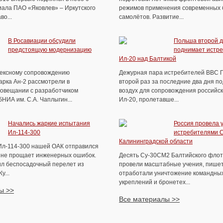
ала ПАО «Яковлев» – Иркутского
режимов применения современных 
во...
самолётов. Развитие...
В Росавиации обсудили
Польша второй д
предстоящую модернизацию
поднимает истре
Ил-20 над Балтикой
ексному сопровождению
Дежурная пара истребителей ВВС 
арка Ан-2 рассмотрели в
второй раз за последние два дня п
совещании с разработчиком
воздух для сопровождения российск
НИА им. С.А. Чаплыгин...
Ил-20, пролетавше...
Начались жаркие испытания
Россия провела 
Ил-114-300
истребителями 
Калининградской области
Ил-114-300 нашей ОАК отправился
т не прощает инженерных ошибок.
Десять Су-30СМ2 Балтийского флот
л беспосадочный перелет из
провели масштабные учения, пише
у...
отработали уничтожение командных
укреплений и бронетех...
ы >>
Все материалы >>