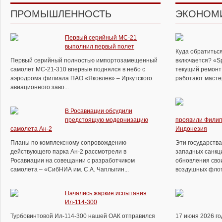
ПРОМЫШЛЕННОСТЬ
ЭКОНОМ
Первый серийный МС-21
выполнил первый полет
Куда обратиться
Первый серийный полностью импортозамещенный
включается? «S
самолет МС-21-310 впервые поднялся в небо с
текущий ремонт 
аэродрома филиала ПАО «Яковлев» – Иркутского
работают мастер
авиационного заво...
В Росавиации обсудили
предстоящую модернизацию
проявили Филип
самолета Ан-2
Индонезия
Планы по комплексному сопровождению
Эти государств
действующего парка Ан-2 рассмотрели в
западных санкц
Росавиации на совещании с разработчиком
обновления сво
самолета – «СибНИА им. С.А. Чаплыгин...
воздушных флото
Начались жаркие испытания
Ил-114-300
Турбовинтовой Ил-114-300 нашей ОАК отправился
17 июня 2026 г