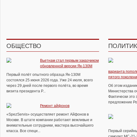
ОБЩЕСТВО
ПОЛИТИ
Вьетнам стал первым заказчиком
обновленной версии Як-130М
варианта попол
Первый полёт опытного образца Як-130М
пятого поколен
состоялся 25 июня 2026 года. Уже 24 июля, всего
через 29 дней после первого полёта, во время
Об этом изданию
визита президента Р...
Министерства об
Фактически это 
предложение Рос
Ремонт айфонов
«SpezServis» осуществляет ремонт Айфонов в
Москве. В штате компании работают вежливые и
внимательные сотрудники, мастера высочайшего
класса. Все специ...
Первый серийн
самолет МС-21-