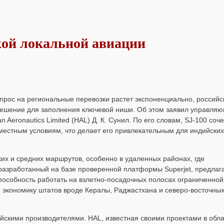
кой локальной авиации
рос на региональные перевозки растет экспоненциально, российс
решение для заполнения ключевой ниши. Об этом заявил управля
Aeronautics Limited (HAL) Д. К. Сунил. По его словам, SJ-100 соче
 местным условиям, что делает его привлекательным для индийских
их и средних маршрутов, особенно в удаленных районах, где
разработанный на базе проверенной платформы Superjet, предлага
пособность работать на взлетно-посадочных полосах ограниченной
я экономику штатов вроде Кералы, Раджастхана и северо-восточны
йскими производителями. HAL, известная своими проектами в обл