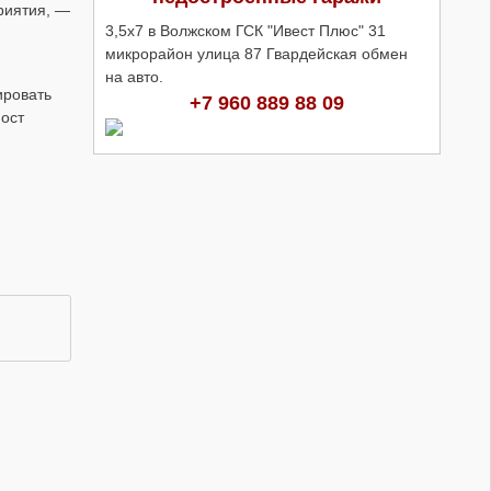
риятия, —
3,5х7 в Волжском ГСК "Ивест Плюс" 31
микрорайон улица 87 Гвардейская обмен
на авто.
ировать
+7 960 889 88 09
мост
Кадры работы расчетов зенитного
ракетного-пушечного комплекса
«Панцирь-С1» спецоперация