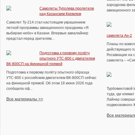
аэродрома фили
Самолеты Туполева пролетели
авиационного за
над Казанским Кремлем
Самолет Ту-214 стал настоящим украшением
летной программы авиационного праздника «Я
выбираю небо» в Казани. Впервые авиалайнер
самолета Ан-2
предстал перед зрителям...
Планы по компл
действующего п
Подготовка к первому полёту
Росавиации на 
опытного УТС-800 с двигателем
самолета – «Сиб
ВК-800СП на финишной прямой
Подготовка к первому полёту опытного образца
УТС-800 с российским двигателем ВК-800СП сейчас
на финишной прямой. Об этом 18 июня 2026 года
сообщила оф...
Турбовинтовой 
туда, где клима
Все материалы >>
Лайнер соверши
подмосковного Ж
Все материал