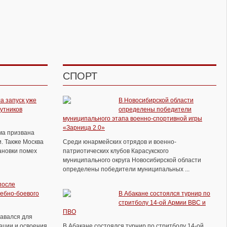
СПОРТ
а запуск уже
В Новосибирской области
путников
определены победители
муниципального этапа военно-спортивной игры
«Зарница 2.0»
ема призвана
Ил-96−400М передадут на летно-
. Также Москва
Среди юнармейских отрядов и военно-
испытательную станцию до конца 2021
ановки помех
патриотических клубов Карасукского
года
муниципального округа Новосибирской области
определены победители муниципальных ...
после
ебно-боевого
В Абакане состоялся турнир по
стритболу 14-ой Армии ВВС и
ПВО
давался для
ации и освоения
В Абакане состоялся турнир по стритболу 14-ой