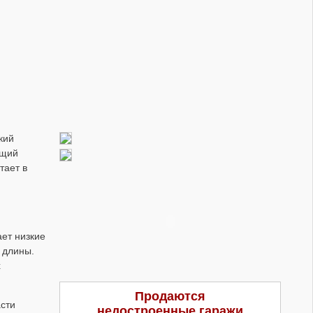
кий
ющий
тает в
ет низкие
 длины.
х
Продаются
асти
недостроенные гаражи