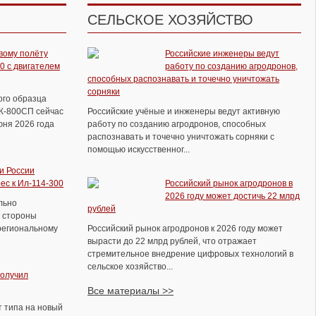
СЕЛЬСКОЕ ХОЗЯЙСТВО
вому полёту
Российские инженеры ведут
Полёты Ту 95мс со стрельбой из
0 с двигателем
работу по созданию агродронов,
кормовых пушек
способных распознавать и точечно уничтожать
сорняки
ого образца
ВК-800СП сейчас
Российские учёные и инженеры ведут активную
юня 2026 года
работу по созданию агродронов, способных
распознавать и точечно уничтожать сорняки с
помощью искусственног...
и России
ес к Ил-114-300
Российский рынок агродронов в
2026 году может достичь 22 млрд
льно
рублей
 стороны
региональному
Российский рынок агродронов к 2026 году может
вырасти до 22 млрд рублей, что отражает
стремительное внедрение цифровых технологий в
сельское хозяйство...
получил
Все материалы >>
Экипажи истребителей и
 типа на новый
бомбардировщиков ВКС отработали