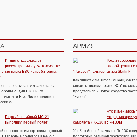
КА
АРМИЯ
Индия отказалась от
Россия совершил
рассмотрения Су-57 в качестве
второй группы с
нения парка ВВС истребителями
"Рассвет" - альтернатива Starlink
ия
Как пишет Asia Times Гонконг, сист
 India Today заявил секретарь
снизить преимущество ВСУ по связи
ороны Индии Р.К. Сингх.
представила и новое средство пост
значит, что Нью-Дели отклонил
"Купол". ...
сии об...
Что изменилось 
Первый серийный МС-21
модернизации уч
выполнил первый полет
самолёта ЯК-130 в Як-130М
ый полностью импортозамещенный
Учебно-боевой самолёт Як-130 соз
310 впервые поднялся в небо с
подготовки лётчиков фронтовой ави