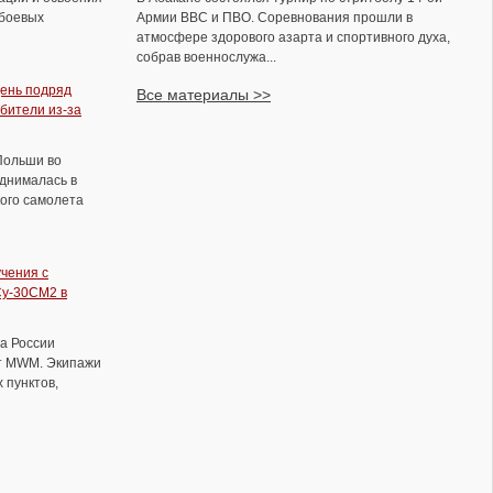
боевых
Армии ВВС и ПВО. Соревнования прошли в
атмосфере здорового азарта и спортивного духа,
собрав военнослужа...
ень подряд
Все материалы >>
бители из-за
Польши во
однималась в
В Волгограде прошел традиционный
ого самолета
ежегодный турнир памяти Ольги
Васильевны Парамоновой
учения с
Су-30СМ2 в
а России
т MWM. Экипажи
 пунктов,