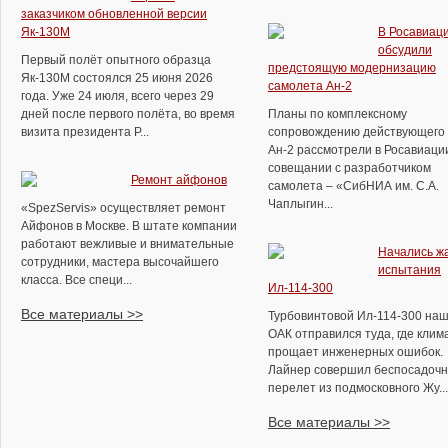
заказчиком обновленной версии
Як-130М
В Росавиац
обсудили
Первый полёт опытного образца
предстоящую модернизацию
Як-130М состоялся 25 июня 2026
самолета Ан-2
года. Уже 24 июля, всего через 29
дней после первого полёта, во время
Планы по комплексному
визита президента Р...
сопровождению действующего 
Ан-2 рассмотрели в Росавиаци
совещании с разработчиком
Ремонт айфонов
самолета – «СибНИА им. С.А.
Чаплыгин...
«SpezServis» осуществляет ремонт
Айфонов в Москве. В штате компании
работают вежливые и внимательные
Начались ж
сотрудники, мастера высочайшего
испытания
класса. Все специ...
Ил-114-300
Все материалы >>
Турбовинтовой Ил-114-300 на
ОАК отправился туда, где клим
прощает инженерных ошибок.
Лайнер совершил беспосадоч
перелет из подмосковного Жу...
Все материалы >>