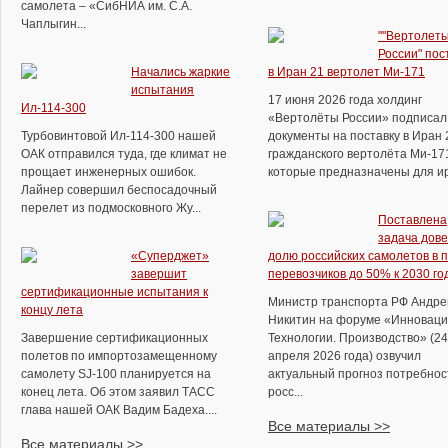
самолета – «СибНИА им. С.А.
Чаплыгин...
""Вертолет
России" пос
Начались жаркие
в Иран 21 вертолет Ми-171
испытания
17 июня 2026 года холдинг
Ил-114-300
«Вертолёты России» подписал
Турбовинтовой Ил-114-300 нашей
документы на поставку в Иран 
ОАК отправился туда, где климат не
гражданского вертолёта Ми-17
прощает инженерных ошибок.
которые предназначены для ира
Лайнер совершил беспосадочный
перелет из подмосковного Жу...
Поставлена
задача дове
«Суперджет»
долю российских самолетов в 
завершит
перевозчиков до 50% к 2030 го
сертификационные испытания к
Министр транспорта РФ Андре
концу лета
Никитин на форуме «Инноваци
Завершение сертификационных
Технологии. Производство» (24
полетов по импортозамещенному
апреля 2026 года) озвучил
самолету SJ-100 планируется на
актуальный прогноз потребнос
конец лета. Об этом заявил ТАСС
росс...
глава нашей ОАК Вадим Бадеха....
Все материалы >>
Все материалы >>