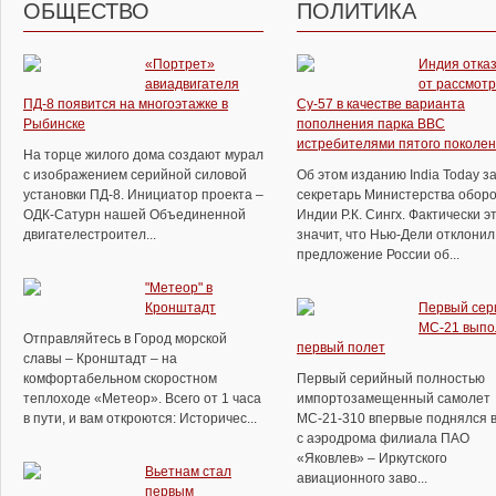
ОБЩЕСТВО
ПОЛИТИКА
«Портрет»
Индия отка
авиадвигателя
от рассмот
ПД-8 появится на многоэтажке в
Су-57 в качестве варианта
Рыбинске
пополнения парка ВВС
истребителями пятого поколе
На торце жилого дома создают мурал
с изображением серийной силовой
Об этом изданию India Today з
установки ПД-8. Инициатор проекта –
секретарь Министерства обор
ОДК-Сатурн нашей Объединенной
Индии Р.К. Сингх. Фактически э
двигателестроител...
значит, что Нью-Дели отклонил
предложение России об...
"Метеор" в
Кронштадт
Первый сер
МС-21 выпо
Отправляйтесь в Город морской
первый полет
славы – Кронштадт – на
комфортабельном скоростном
Первый серийный полностью
теплоходе «Метеор». Всего от 1 часа
импортозамещенный самолет
в пути, и вам откроются: Историчес...
МС-21-310 впервые поднялся в
с аэродрома филиала ПАО
«Яковлев» – Иркутского
Вьетнам стал
авиационного заво...
первым