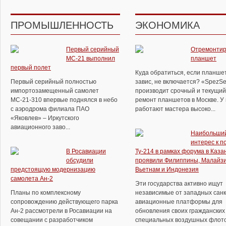
ПРОМЫШЛЕННОСТЬ
ЭКОНОМИКА
Первый серийный
Отремонтир
МС-21 выполнил
планшет
первый полет
Куда обратиться, если планше
Первый серийный полностью
завис, не включается? «SpezSe
импортозамещенный самолет
производит срочный и текущий
МС-21-310 впервые поднялся в небо
ремонт планшетов в Москве. У
с аэродрома филиала ПАО
работают мастера высоко...
«Яковлев» – Иркутского
авиационного заво...
Наибольши
интерес к п
В Росавиации
Ту-214 в рамках форума в Каза
обсудили
проявили Филиппины, Малайзи
предстоящую модернизацию
Вьетнам и Индонезия
самолета Ан-2
Эти государства активно ищут
Планы по комплексному
независимые от западных сан
сопровождению действующего парка
авиационные платформы для
Ан-2 рассмотрели в Росавиации на
обновления своих гражданских
совещании с разработчиком
специальных воздушных флотов.