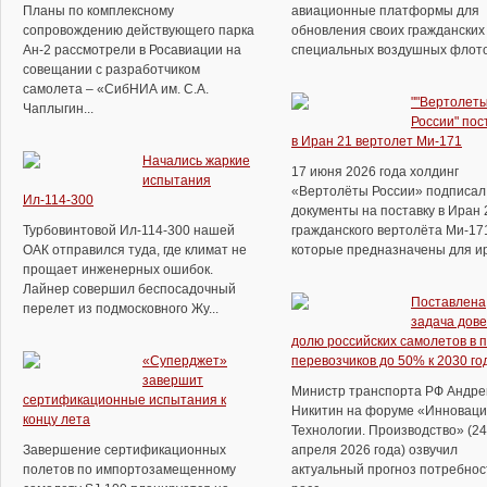
Планы по комплексному
авиационные платформы для
сопровождению действующего парка
обновления своих гражданских
Ан-2 рассмотрели в Росавиации на
специальных воздушных флотов.
совещании с разработчиком
самолета – «СибНИА им. С.А.
""Вертолет
Чаплыгин...
России" пос
в Иран 21 вертолет Ми-171
Начались жаркие
17 июня 2026 года холдинг
испытания
«Вертолёты России» подписал
Ил-114-300
документы на поставку в Иран 
Турбовинтовой Ил-114-300 нашей
гражданского вертолёта Ми-17
ОАК отправился туда, где климат не
которые предназначены для ира
прощает инженерных ошибок.
Лайнер совершил беспосадочный
Поставлена
перелет из подмосковного Жу...
задача дове
долю российских самолетов в 
«Суперджет»
перевозчиков до 50% к 2030 го
завершит
Министр транспорта РФ Андре
сертификационные испытания к
Никитин на форуме «Инноваци
концу лета
Технологии. Производство» (24
Завершение сертификационных
апреля 2026 года) озвучил
полетов по импортозамещенному
актуальный прогноз потребнос