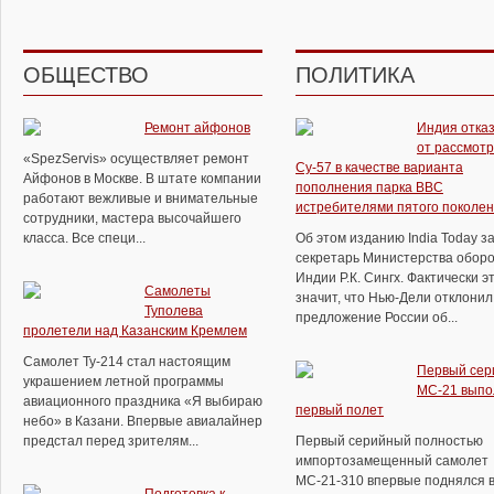
ОБЩЕСТВО
ПОЛИТИКА
Ремонт айфонов
Индия отка
от рассмот
«SpezServis» осуществляет ремонт
Су-57 в качестве варианта
Айфонов в Москве. В штате компании
пополнения парка ВВС
работают вежливые и внимательные
истребителями пятого поколе
сотрудники, мастера высочайшего
класса. Все специ...
Об этом изданию India Today з
секретарь Министерства обор
Индии Р.К. Сингх. Фактически э
Самолеты
значит, что Нью-Дели отклонил
Туполева
предложение России об...
пролетели над Казанским Кремлем
Самолет Ту-214 стал настоящим
Первый сер
украшением летной программы
МС-21 выпо
авиационного праздника «Я выбираю
первый полет
небо» в Казани. Впервые авиалайнер
предстал перед зрителям...
Первый серийный полностью
импортозамещенный самолет
МС-21-310 впервые поднялся в