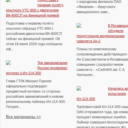
Подготовка к
с аэродрома филиала ПАО
первому полёту
«Яковлев» – Иркутского
опытного УТС-800 с двигателем
авиационного заво...
ВК-800СП на финишной прямой
Подготовка к первому полёту
В Росавиац
опытного образца УТС-800 с
обсудили
российским двигателем ВК-800СП
предстоящую модернизацию
сейчас на финишной прямой. Об
самолета Ан-2
этом 18 июня 2026 года сообщила
оф...
Планы по комплексному
сопровождению действующего 
Ан-2 рассмотрели в Росавиаци
Три авиакомпании
совещании с разработчиком
России проявляют
самолета – «СибНИА им. С.А.
интерес к Ил-114-300
Чаплыгин...
Глава ГТЛК Михаил Парнев
официально подтвердил
Начались ж
предметный интерес со стороны
испытания
российских авиакомпаний к новому
Ил-114-300
региональному лайнеру Ил-114-300.
Потреб...
Турбовинтовой Ил-114-300 на
ОАК отправился туда, где клим
Все материалы >>
прощает инженерных ошибок.
Лайнер совершил беспосадоч
перелет из подмосковного Жу...