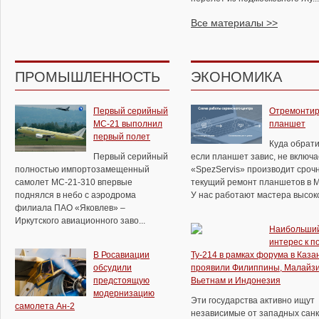
Все материалы >>
ПРОМЫШЛЕННОСТЬ
ЭКОНОМИКА
Первый серийный
Отремонтир
МС-21 выполнил
планшет
первый полет
Куда обрати
Первый серийный
если планшет завис, не включ
полностью импортозамещенный
«SpezServis» производит сроч
самолет МС-21-310 впервые
текущий ремонт планшетов в М
поднялся в небо с аэродрома
У нас работают мастера высоко
филиала ПАО «Яковлев» –
Иркутского авиационного заво...
Наибольши
интерес к п
В Росавиации
Ту-214 в рамках форума в Каза
обсудили
проявили Филиппины, Малайзи
предстоящую
Вьетнам и Индонезия
модернизацию
Эти государства активно ищут
самолета Ан-2
независимые от западных сан