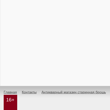
Главная
Контакты
Антикварный магазин старинная брошь
16+