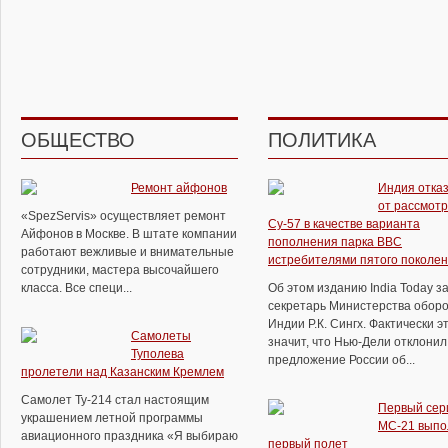
ОБЩЕСТВО
ПОЛИТИКА
Ремонт айфонов
Индия отка
от рассмот
«SpezServis» осуществляет ремонт
Су-57 в качестве варианта
Айфонов в Москве. В штате компании
пополнения парка ВВС
работают вежливые и внимательные
истребителями пятого поколе
сотрудники, мастера высочайшего
класса. Все специ...
Об этом изданию India Today з
секретарь Министерства обор
Индии Р.К. Сингх. Фактически э
Самолеты
значит, что Нью-Дели отклонил
Туполева
предложение России об...
пролетели над Казанским Кремлем
Самолет Ту-214 стал настоящим
Первый сер
украшением летной программы
МС-21 выпо
авиационного праздника «Я выбираю
первый полет