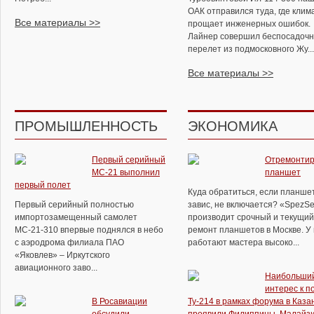
ОАК отправился туда, где клим
Все материалы >>
прощает инженерных ошибок.
Лайнер совершил беспосадоч
перелет из подмосковного Жу...
Все материалы >>
ПРОМЫШЛЕННОСТЬ
ЭКОНОМИКА
Первый серийный
Отремонтир
МС-21 выполнил
планшет
первый полет
Куда обратиться, если планше
Первый серийный полностью
завис, не включается? «SpezSe
импортозамещенный самолет
производит срочный и текущий
МС-21-310 впервые поднялся в небо
ремонт планшетов в Москве. У
с аэродрома филиала ПАО
работают мастера высоко...
«Яковлев» – Иркутского
авиационного заво...
Наибольши
интерес к п
В Росавиации
Ту-214 в рамках форума в Каза