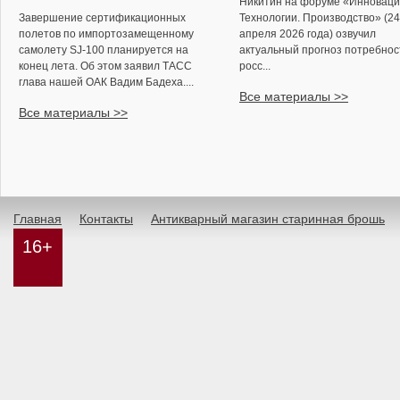
Никитин на форуме «Инноваци
Завершение сертификационных
Технологии. Производство» (24
полетов по импортозамещенному
апреля 2026 года) озвучил
самолету SJ-100 планируется на
актуальный прогноз потребнос
конец лета. Об этом заявил ТАСС
росс...
глава нашей ОАК Вадим Бадеха....
Все материалы >>
Все материалы >>
Главная
Контакты
Антикварный магазин старинная брошь
16+