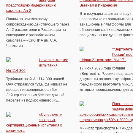
обсудили
проявили Филиппины, Малайзи
предстоящую модернизацию
Вьетнам и Индонезия
самолета Ан-2
Эти государства активно ищут
Планы по комплексному
независимые от западных сан
сопровождению действующего парка
авиационные платформы для
Ан-2 рассмотрели в Росавиации на
обновления своих гражданских
совещании с разработчиком
специальных воздушных флотов.
самолета – «СибНИА им. С.А.
Чаплыгин...
""Вертолет
России" пос
Начались жаркие
в Иран 21 вертолет Ми-171
испытания
17 июня 2026 года холдинг
Ил-114-300
«Вертолёты России» подписал
Турбовинтовой Ил-114-300 нашей
документы на поставку в Иран 
ОАК отправился туда, где климат не
гражданского вертолёта Ми-17
прощает инженерных ошибок.
которые предназначены для ира
Лайнер совершил беспосадочный
перелет из подмосковного Жу...
Поставлена
задача дове
«Суперджет»
долю российских самолетов в 
завершит
перевозчиков до 50% к 2030 го
сертификационные испытания к
Министр транспорта РФ Андре
концу лета