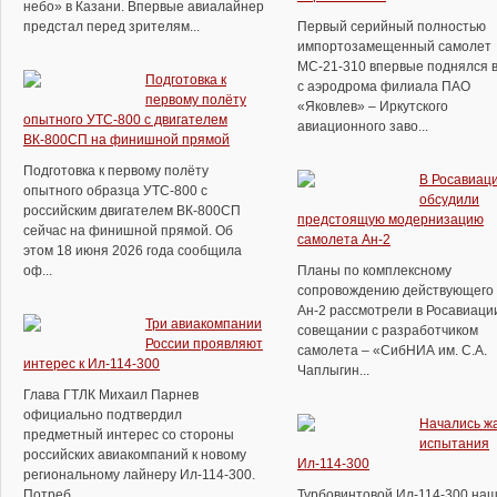
небо» в Казани. Впервые авиалайнер
предстал перед зрителям...
Первый серийный полностью
импортозамещенный самолет
МС-21-310 впервые поднялся в
Подготовка к
с аэродрома филиала ПАО
первому полёту
«Яковлев» – Иркутского
опытного УТС-800 с двигателем
авиационного заво...
ВК-800СП на финишной прямой
Подготовка к первому полёту
В Росавиац
опытного образца УТС-800 с
обсудили
российским двигателем ВК-800СП
предстоящую модернизацию
сейчас на финишной прямой. Об
самолета Ан-2
этом 18 июня 2026 года сообщила
оф...
Планы по комплексному
сопровождению действующего 
Ан-2 рассмотрели в Росавиаци
Три авиакомпании
совещании с разработчиком
России проявляют
самолета – «СибНИА им. С.А.
интерес к Ил-114-300
Чаплыгин...
Глава ГТЛК Михаил Парнев
официально подтвердил
Начались ж
предметный интерес со стороны
испытания
российских авиакомпаний к новому
Ил-114-300
региональному лайнеру Ил-114-300.
Потреб...
Турбовинтовой Ил-114-300 на