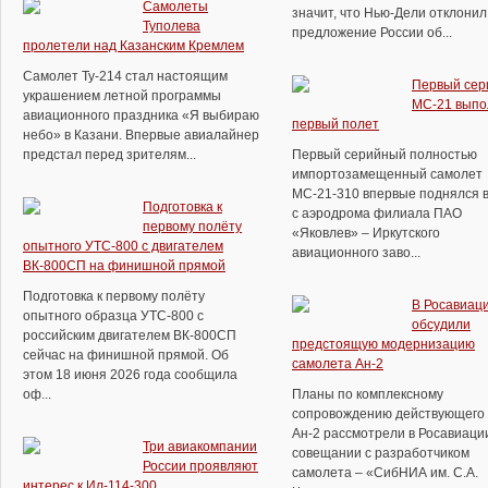
Самолеты
значит, что Нью-Дели отклонил
Туполева
предложение России об...
пролетели над Казанским Кремлем
Самолет Ту-214 стал настоящим
Первый сер
украшением летной программы
МС-21 выпо
авиационного праздника «Я выбираю
первый полет
небо» в Казани. Впервые авиалайнер
предстал перед зрителям...
Первый серийный полностью
импортозамещенный самолет
МС-21-310 впервые поднялся в
Подготовка к
с аэродрома филиала ПАО
первому полёту
«Яковлев» – Иркутского
опытного УТС-800 с двигателем
авиационного заво...
ВК-800СП на финишной прямой
Подготовка к первому полёту
В Росавиац
опытного образца УТС-800 с
обсудили
российским двигателем ВК-800СП
предстоящую модернизацию
сейчас на финишной прямой. Об
самолета Ан-2
этом 18 июня 2026 года сообщила
оф...
Планы по комплексному
сопровождению действующего 
Ан-2 рассмотрели в Росавиаци
Три авиакомпании
совещании с разработчиком
России проявляют
самолета – «СибНИА им. С.А.
интерес к Ил-114-300