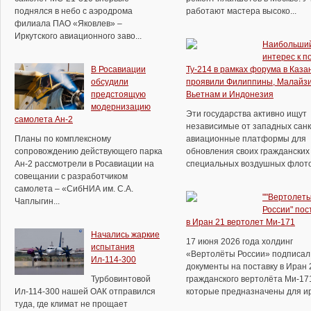
поднялся в небо с аэродрома
работают мастера высоко...
филиала ПАО «Яковлев» –
Иркутского авиационного заво...
Наибольши
интерес к п
В Росавиации
Ту-214 в рамках форума в Каза
обсудили
проявили Филиппины, Малайзи
предстоящую
Вьетнам и Индонезия
модернизацию
Эти государства активно ищут
самолета Ан-2
независимые от западных сан
Планы по комплексному
авиационные платформы для
сопровождению действующего парка
обновления своих гражданских
Ан-2 рассмотрели в Росавиации на
специальных воздушных флотов.
совещании с разработчиком
самолета – «СибНИА им. С.А.
""Вертолет
Чаплыгин...
России" пос
в Иран 21 вертолет Ми-171
Начались жаркие
17 июня 2026 года холдинг
испытания
«Вертолёты России» подписал
Ил-114-300
документы на поставку в Иран 
Турбовинтовой
гражданского вертолёта Ми-17
Ил-114-300 нашей ОАК отправился
которые предназначены для ира
туда, где климат не прощает