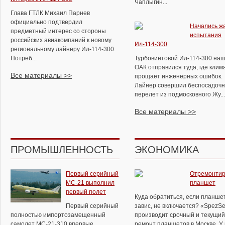
Чаплыгин...
Глава ГТЛК Михаил Парнев
официально подтвердил
Начались ж
предметный интерес со стороны
испытания
российских авиакомпаний к новому
Ил-114-300
региональному лайнеру Ил-114-300.
Потреб...
Турбовинтовой Ил-114-300 на
ОАК отправился туда, где клим
Все материалы >>
прощает инженерных ошибок.
Лайнер совершил беспосадоч
перелет из подмосковного Жу...
Все материалы >>
ПРОМЫШЛЕННОСТЬ
ЭКОНОМИКА
Первый серийный
Отремонтир
МС-21 выполнил
планшет
первый полет
Куда обратиться, если планше
Первый серийный
завис, не включается? «SpezSe
полностью импортозамещенный
производит срочный и текущий
самолет МС-21-310 впервые
ремонт планшетов в Москве. У