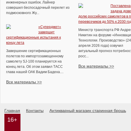
инженерных ошибок. Лайнер
Поставлена
совершил беспосадочный перелет из
задача дове
подмосковного Жу...
долю российских самолетов в 
перевозчиков до 50% к 2030 го
«Суперджет»
Министр транспорта РФ Андре
завершит
Никитин на форуме «Инноваци
сертификационные испытания к
Технологии. Производство» (24
концу лета
апреля 2026 года) озвучил
Завершение сертификационных
актуальный прогноз потребнос
полетов по импортозамещенному
росс...
самолету SJ-100 планируется на
Все материалы >>
конец лета. Об этом заявил ТАСС
глава нашей ОАК Вадим Бадеха....
Все материалы >>
Главная
Контакты
Антикварный магазин старинная брошь
16+