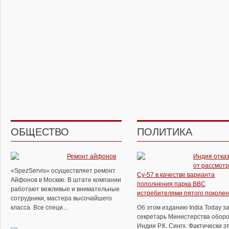
ОБЩЕСТВО
ПОЛИТИКА
Ремонт айфонов
Индия отка
от рассмот
«SpezServis» осуществляет ремонт
Су-57 в качестве варианта
Айфонов в Москве. В штате компании
пополнения парка ВВС
работают вежливые и внимательные
истребителями пятого поколе
сотрудники, мастера высочайшего
класса. Все специ...
Об этом изданию India Today з
секретарь Министерства обор
Индии Р.К. Сингх. Фактически э