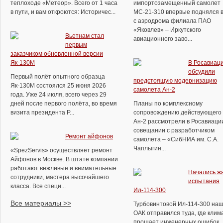
теплоходе «Метеор». Всего от 1 часа
импортозамещенный самолет
в пути, и вам откроются: Историчес...
МС-21-310 впервые поднялся в
с аэродрома филиала ПАО
«Яковлев» – Иркутского
Вьетнам стал
авиационного заво...
первым
заказчиком обновленной версии
Як-130М
В Росавиац
обсудили
Первый полёт опытного образца
предстоящую модернизацию
Як-130М состоялся 25 июня 2026
самолета Ан-2
года. Уже 24 июля, всего через 29
дней после первого полёта, во время
Планы по комплексному
визита президента Р...
сопровождению действующего 
Ан-2 рассмотрели в Росавиаци
совещании с разработчиком
Ремонт айфонов
самолета – «СибНИА им. С.А.
Чаплыгин...
«SpezServis» осуществляет ремонт
Айфонов в Москве. В штате компании
работают вежливые и внимательные
Начались ж
сотрудники, мастера высочайшего
испытания
класса. Все специ...
Ил-114-300
Все материалы >>
Турбовинтовой Ил-114-300 на
ОАК отправился туда, где клим
прощает инженерных ошибок.