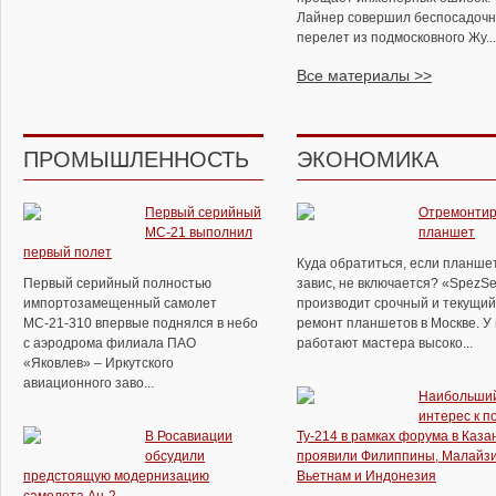
Лайнер совершил беспосадоч
перелет из подмосковного Жу...
Все материалы >>
ПРОМЫШЛЕННОСТЬ
ЭКОНОМИКА
Первый серийный
Отремонтир
МС-21 выполнил
планшет
первый полет
Куда обратиться, если планше
Первый серийный полностью
завис, не включается? «SpezSe
импортозамещенный самолет
производит срочный и текущий
МС-21-310 впервые поднялся в небо
ремонт планшетов в Москве. У
с аэродрома филиала ПАО
работают мастера высоко...
«Яковлев» – Иркутского
авиационного заво...
Наибольши
интерес к п
В Росавиации
Ту-214 в рамках форума в Каза
обсудили
проявили Филиппины, Малайзи
предстоящую модернизацию
Вьетнам и Индонезия