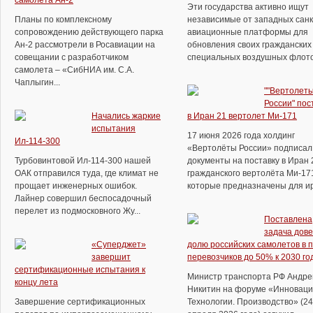
самолета Ан-2
Эти государства активно ищут
Планы по комплексному
независимые от западных сан
сопровождению действующего парка
авиационные платформы для
Ан-2 рассмотрели в Росавиации на
обновления своих гражданских
совещании с разработчиком
специальных воздушных флотов.
самолета – «СибНИА им. С.А.
Чаплыгин...
""Вертолет
России" пос
Начались жаркие
в Иран 21 вертолет Ми-171
испытания
17 июня 2026 года холдинг
Ил-114-300
«Вертолёты России» подписал
Турбовинтовой Ил-114-300 нашей
документы на поставку в Иран 
ОАК отправился туда, где климат не
гражданского вертолёта Ми-17
прощает инженерных ошибок.
которые предназначены для ира
Лайнер совершил беспосадочный
перелет из подмосковного Жу...
Поставлена
задача дове
«Суперджет»
долю российских самолетов в 
завершит
перевозчиков до 50% к 2030 го
сертификационные испытания к
Министр транспорта РФ Андре
концу лета
Никитин на форуме «Инноваци
Завершение сертификационных
Технологии. Производство» (24