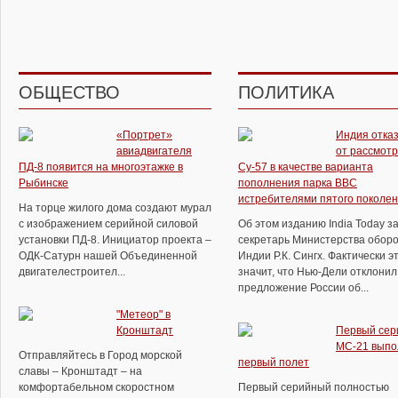
ОБЩЕСТВО
ПОЛИТИКА
«Портрет»
Индия отка
авиадвигателя
от рассмот
ПД-8 появится на многоэтажке в
Су-57 в качестве варианта
Рыбинске
пополнения парка ВВС
истребителями пятого поколе
На торце жилого дома создают мурал
с изображением серийной силовой
Об этом изданию India Today з
установки ПД-8. Инициатор проекта –
секретарь Министерства обор
ОДК-Сатурн нашей Объединенной
Индии Р.К. Сингх. Фактически э
двигателестроител...
значит, что Нью-Дели отклонил
предложение России об...
"Метеор" в
Кронштадт
Первый сер
МС-21 выпо
Отправляйтесь в Город морской
первый полет
славы – Кронштадт – на
комфортабельном скоростном
Первый серийный полностью