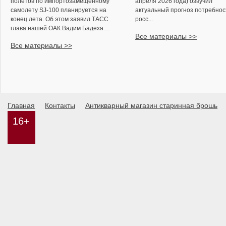
полетов по импортозамещенному
апреля 2026 года) озвучил
самолету SJ-100 планируется на
актуальный прогноз потребнос
конец лета. Об этом заявил ТАСС
росс...
глава нашей ОАК Вадим Бадеха....
Все материалы >>
Все материалы >>
Главная
Контакты
Антикварный магазин старинная брошь
16+