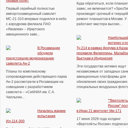
первый полет
Куда обратиться, если планше
Первый серийный полностью
завис, не включается? «SpezSe
импортозамещенный самолет
производит срочный и текущий
МС-21-310 впервые поднялся в небо
ремонт планшетов в Москве. У
с аэродрома филиала ПАО
работают мастера высоко...
«Яковлев» – Иркутского
авиационного заво...
Наибольши
интерес к п
В Росавиации
Ту-214 в рамках форума в Каза
обсудили
проявили Филиппины, Малайзи
предстоящую модернизацию
Вьетнам и Индонезия
самолета Ан-2
Эти государства активно ищут
Планы по комплексному
независимые от западных сан
сопровождению действующего парка
авиационные платформы для
Ан-2 рассмотрели в Росавиации на
обновления своих гражданских
совещании с разработчиком
специальных воздушных флотов.
самолета – «СибНИА им. С.А.
Чаплыгин...
""Вертолет
России" пос
Начались жаркие
в Иран 21 вертолет Ми-171
испытания
17 июня 2026 года холдинг
Ил-114-300
«Вертолёты России» подписал