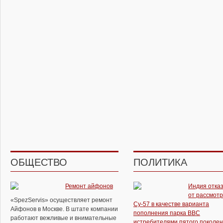
ОБЩЕСТВО
ПОЛИТИКА
Ремонт айфонов
Индия отка
от рассмот
«SpezServis» осуществляет ремонт
Су-57 в качестве варианта
Айфонов в Москве. В штате компании
пополнения парка ВВС
работают вежливые и внимательные
истребителями пятого поколе