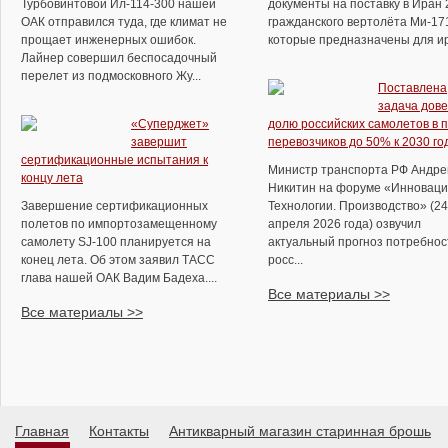
Турбовинтовой Ил-114-300 нашей
документы на поставку в Иран 
ОАК отправился туда, где климат не
гражданского вертолёта Ми-17
прощает инженерных ошибок.
которые предназначены для ира
Лайнер совершил беспосадочный
перелет из подмосковного Жу...
Поставлена
задача дове
«Суперджет»
долю российских самолетов в 
завершит
перевозчиков до 50% к 2030 го
сертификационные испытания к
Министр транспорта РФ Андре
концу лета
Никитин на форуме «Инноваци
Завершение сертификационных
Технологии. Производство» (24
полетов по импортозамещенному
апреля 2026 года) озвучил
самолету SJ-100 планируется на
актуальный прогноз потребнос
конец лета. Об этом заявил ТАСС
росс...
глава нашей ОАК Вадим Бадеха....
Все материалы >>
Все материалы >>
Главная
Контакты
Антикварный магазин старинная брошь