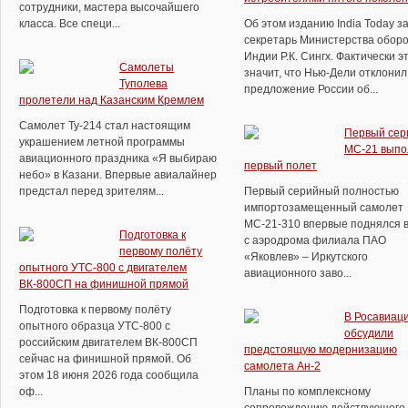
сотрудники, мастера высочайшего
класса. Все специ...
Об этом изданию India Today з
секретарь Министерства обор
Индии Р.К. Сингх. Фактически э
Самолеты
значит, что Нью-Дели отклонил
Туполева
предложение России об...
пролетели над Казанским Кремлем
Самолет Ту-214 стал настоящим
Первый сер
украшением летной программы
МС-21 выпо
авиационного праздника «Я выбираю
первый полет
небо» в Казани. Впервые авиалайнер
предстал перед зрителям...
Первый серийный полностью
импортозамещенный самолет
МС-21-310 впервые поднялся в
Подготовка к
с аэродрома филиала ПАО
первому полёту
«Яковлев» – Иркутского
опытного УТС-800 с двигателем
авиационного заво...
ВК-800СП на финишной прямой
Подготовка к первому полёту
В Росавиац
опытного образца УТС-800 с
обсудили
российским двигателем ВК-800СП
предстоящую модернизацию
сейчас на финишной прямой. Об
самолета Ан-2
этом 18 июня 2026 года сообщила
оф...
Планы по комплексному