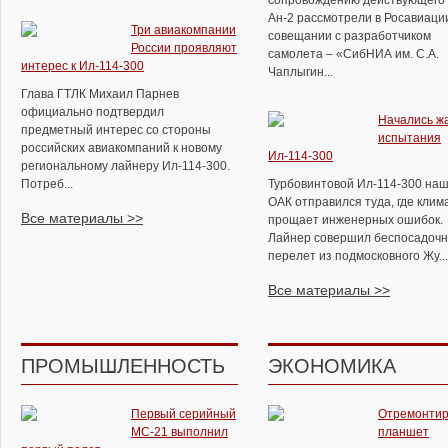
сопровождению действующего 
Ан-2 рассмотрели в Росавиаци
Три авиакомпании
совещании с разработчиком
России проявляют
самолета – «СибНИА им. С.А.
интерес к Ил-114-300
Чаплыгин...
Глава ГТЛК Михаил Парнев
официально подтвердил
Начались ж
предметный интерес со стороны
испытания
российских авиакомпаний к новому
Ил-114-300
региональному лайнеру Ил-114-300.
Потреб...
Турбовинтовой Ил-114-300 на
ОАК отправился туда, где клим
Все материалы >>
прощает инженерных ошибок.
Лайнер совершил беспосадоч
перелет из подмосковного Жу...
Все материалы >>
ПРОМЫШЛЕННОСТЬ
ЭКОНОМИКА
Первый серийный
Отремонтир
МС-21 выполнил
планшет