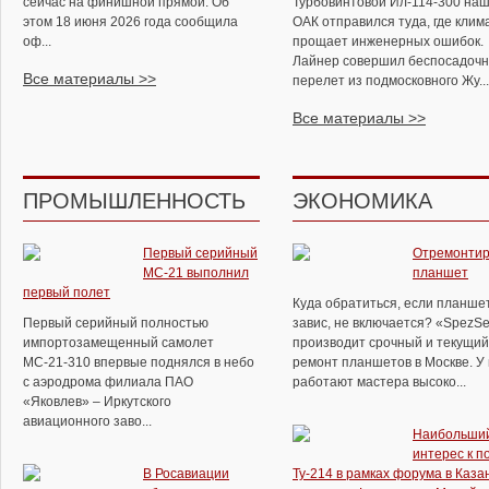
сейчас на финишной прямой. Об
Турбовинтовой Ил-114-300 на
этом 18 июня 2026 года сообщила
ОАК отправился туда, где клим
оф...
прощает инженерных ошибок.
Лайнер совершил беспосадоч
Все материалы >>
перелет из подмосковного Жу...
Все материалы >>
ПРОМЫШЛЕННОСТЬ
ЭКОНОМИКА
Первый серийный
Отремонтир
МС-21 выполнил
планшет
первый полет
Куда обратиться, если планше
Первый серийный полностью
завис, не включается? «SpezSe
импортозамещенный самолет
производит срочный и текущий
МС-21-310 впервые поднялся в небо
ремонт планшетов в Москве. У
с аэродрома филиала ПАО
работают мастера высоко...
«Яковлев» – Иркутского
авиационного заво...
Наибольши
интерес к п
В Росавиации
Ту-214 в рамках форума в Каза