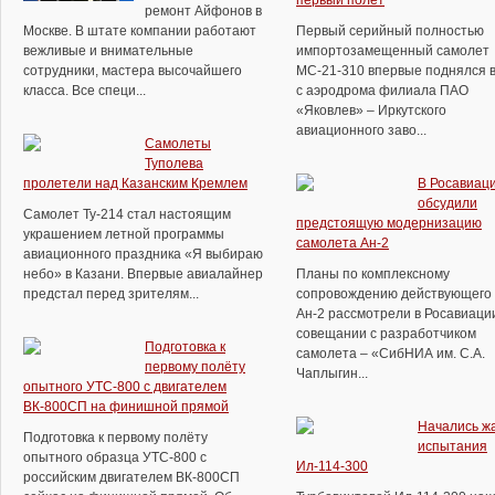
первый полет
ремонт Айфонов в
Москве. В штате компании работают
Первый серийный полностью
вежливые и внимательные
импортозамещенный самолет
сотрудники, мастера высочайшего
МС-21-310 впервые поднялся в
класса. Все специ...
с аэродрома филиала ПАО
«Яковлев» – Иркутского
авиационного заво...
Самолеты
Туполева
пролетели над Казанским Кремлем
В Росавиац
обсудили
Самолет Ту-214 стал настоящим
предстоящую модернизацию
украшением летной программы
самолета Ан-2
авиационного праздника «Я выбираю
небо» в Казани. Впервые авиалайнер
Планы по комплексному
предстал перед зрителям...
сопровождению действующего 
Ан-2 рассмотрели в Росавиаци
совещании с разработчиком
Подготовка к
самолета – «СибНИА им. С.А.
первому полёту
Чаплыгин...
опытного УТС-800 с двигателем
ВК-800СП на финишной прямой
Начались ж
Подготовка к первому полёту
испытания
опытного образца УТС-800 с
Ил-114-300
российским двигателем ВК-800СП