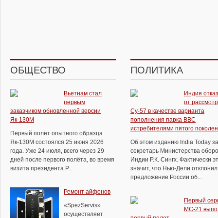
ОБЩЕСТВО
ПОЛИТИКА
Вьетнам стал
Индия отка
первым
от рассмот
заказчиком обновленной версии
Су-57 в качестве варианта
Як-130М
пополнения парка ВВС
истребителями пятого поколе
Первый полёт опытного образца
Як-130М состоялся 25 июня 2026
Об этом изданию India Today з
года. Уже 24 июля, всего через 29
секретарь Министерства обор
дней после первого полёта, во время
Индии Р.К. Сингх. Фактически э
визита президента Р...
значит, что Нью-Дели отклонил
предложение России об...
Ремонт айфонов
Первый сер
«SpezServis»
МС-21 выпо
осуществляет