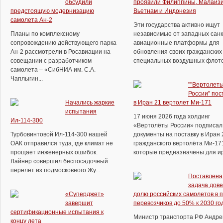
обсудили
проявили Филиппины, Малайзи
предстоящую модернизацию
Вьетнам и Индонезия
самолета Ан-2
Эти государства активно ищут
Планы по комплексному
независимые от западных сан
сопровождению действующего парка
авиационные платформы для
Ан-2 рассмотрели в Росавиации на
обновления своих гражданских
совещании с разработчиком
специальных воздушных флотов.
самолета – «СибНИА им. С.А.
Чаплыгин...
""Вертолет
России" пос
Начались жаркие
в Иран 21 вертолет Ми-171
испытания
17 июня 2026 года холдинг
Ил-114-300
«Вертолёты России» подписал
Турбовинтовой Ил-114-300 нашей
документы на поставку в Иран 
ОАК отправился туда, где климат не
гражданского вертолёта Ми-17
прощает инженерных ошибок.
которые предназначены для ира
Лайнер совершил беспосадочный
перелет из подмосковного Жу...
Поставлена
задача дове
«Суперджет»
долю российских самолетов в 
завершит
перевозчиков до 50% к 2030 го
сертификационные испытания к
Министр транспорта РФ Андре
концу лета