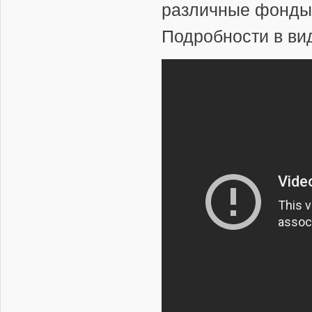
различные фонды 
пополнения парка
ВВС истребителями
Подробности в вид
пятого поколения
04.08.2026 | 23:45
Польша второй день
подряд поднимает
истребители из-за
Ил-20 над Балтикой
04.08.2026 | 23:35
Первый серийный
МС-21 выполнил
первый полет
03.08.2026 | 17:56
Россия провела учения
с истребителями
Су-30СМ2 в
Калининградской