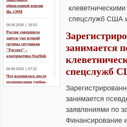
обновленной версии
клеветническими
Як-130М
спецслужб США и
06.08.2026 | 18:53
Зарегистриро
Россия совершила
запуск уже второй
занимается п
группы спутников
"Рассвет" -
клеветническ
альтернатива Starlink
спецслужб С
06.08.2026 | 07:32
Что изменилось после
модернизации учебно-
Зарегистрированно
боевого самолёта
ЯК-130 в Як-130М
занимается псевд
05.08.2026 | 20:05
заявлениями по з
Индия отказалась от
Финансирование и
рассмотрения Су-57 в
качестве варианта