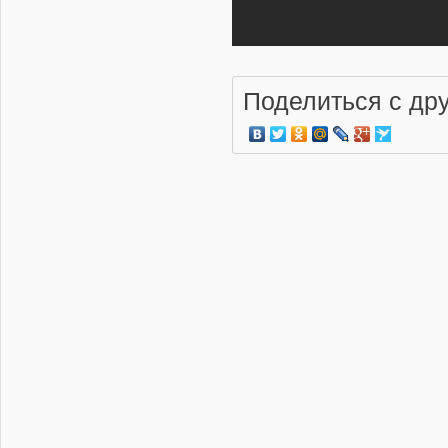
области
01.08.2026 | 19:15
Ремонт айфонов
Поделиться с др
01.08.2026 | 18:59
Самолеты Туполева
пролетели над
Казанским Кремлем
01.08.2026 | 18:13
Отремонтировать
планшет
01.08.2026 | 13:30
В Росавиации
обсудили предстоящую
модернизацию
самолета Ан-2