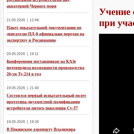
акваторией Черного моря
Учение 
при уча
21.05.2026 | 12:48
Пакет доказательной документации по
двигателю ПД-8 официально передан на
экспертизу в Росавиацию
20.05.2026 | 19:11
Конференция поставщиков на КАЗе
подтвердила возможности производства
20-ти Ту-214 в год
19.05.2026 | 21:40
Состоялся первый испытательный полет
прототипа двухместной модификации
истребителя пятого поколения Су-57
19.05.2026 | 19:26
В Пекинском аэропорту Владимира