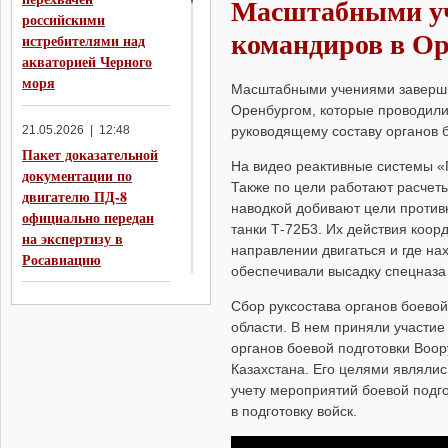
Масштабными уч
российскими
командиров в Ор
истребителями над
акваторией Черного
моря
Масштабными учениями заверши
Оренбургом, которые проводили
руководящему составу органов 
21.05.2026 | 12:48
Пакет доказательной
На видео реактивные системы «
документации по
Также по цели работают расчет
двигателю ПД-8
наводкой добивают цели противн
официально передан
танки Т-72Б3. Их действия коо
на экспертизу в
направлении двигаться и где на
Росавиацию
обеспечивали высадку спецназа 
Сбор руксостава органов боевой
20.05.2026 | 19:11
области. В нем приняли участие
Конференция
органов боевой подготовки Воо
поставщиков на КАЗе
Казахстана. Его целями являли
подтвердила
учету мероприятий боевой подг
возможности
в подготовку войск.
производства 20-ти
Ту-214 в год