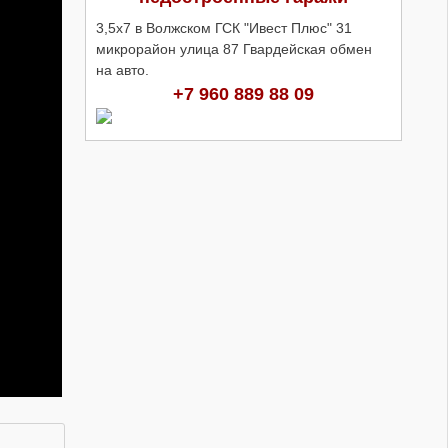
3,5х7 в Волжском ГСК "Ивест Плюс" 31
микрорайон улица 87 Гвардейская обмен
на авто.
+7 960 889 88 09
Кадры работы расчетов зенитного
ракетного-пушечного комплекса
«Панцирь-С1» спецоперация