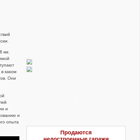
ствий
сии.
8 км.
рямой
ступают
 в каком
тов. Они
ой
лей
ии и
рованию и
ого опыта
Продаются
недостроенные гаражи