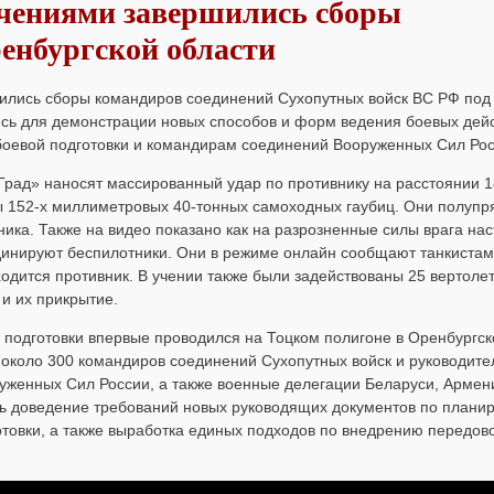
ениями завершились сборы
енбургской области
лись сборы командиров соединений Сухопутных войск ВС РФ под
сь для демонстрации новых способов и форм ведения боевых дей
боевой подготовки и командирам соединений Вооруженных Сил Рос
Град» наносят массированный удар по противнику на расстоянии 1
ы 152-х миллиметровых 40-тонных самоходных гаубиц. Они полуп
ика. Также на видео показано как на разрозненные силы врага на
рдинируют беспилотники. Они в режиме онлайн сообщают танкистам
ходится противник. В учении также были задействованы 25 вертоле
и их прикрытие.
 подготовки впервые проводился на Тоцком полигоне в Оренбургск
 около 300 командиров соединений Сухопутных войск и руководите
руженных Сил России, а также военные делегации Беларуси, Армен
сь доведение требований новых руководящих документов по плани
отовки, а также выработка единых подходов по внедрению передов