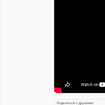
19.05.2026 | 21:40
Состоялся первый
испытательный полет
прототипа
двухместной
модификации
истребителя пятого
поколения Су-57
19.05.2026 | 19:26
В Пекинском
аэропорту Владимира
Путина встретили
дети с флагами России
и Китая
18.05.2026 | 14:17
Россия официально
предложила Китаю
Поделиться с друзьями: