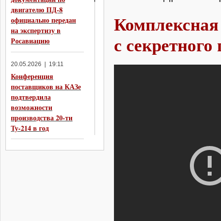
двигателю ПД-8
Комплексная
официально передан
на экспертизу в
с секретного
Росавиацию
20.05.2026 | 19:11
Конференция
поставщиков на КАЗе
подтвердила
возможности
производства 20-ти
Ту-214 в год
19.05.2026 | 21:40
Состоялся первый
испытательный полет
прототипа
двухместной
модификации
истребителя пятого