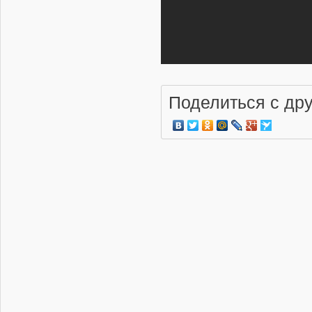
поколения Су-57
19.05.2026 | 19:26
В Пекинском
аэропорту Владимира
Путина встретили
Поделиться с др
дети с флагами России
и Китая
18.05.2026 | 14:17
Россия официально
предложила Китаю
запустить
лицензионное
производство Ка-226Т
17.05.2026 | 09:47
Россия прорабатывает
возможность
оснащения Ту-160