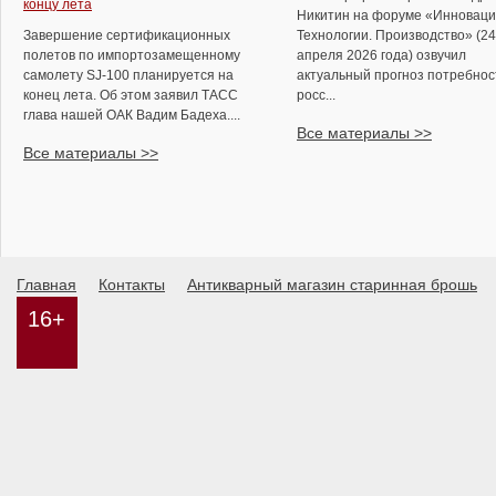
концу лета
Никитин на форуме «Инноваци
Завершение сертификационных
Технологии. Производство» (24
полетов по импортозамещенному
апреля 2026 года) озвучил
самолету SJ-100 планируется на
актуальный прогноз потребнос
конец лета. Об этом заявил ТАСС
росс...
глава нашей ОАК Вадим Бадеха....
Все материалы >>
Все материалы >>
Главная
Контакты
Антикварный магазин старинная брошь
16+