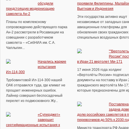
обсудили
проявили Филиппины, Малайзи
предстоящую модернизацию
Вьетнам и Индонезия
самолета Ан-2
Эти государства активно ищут
Планы по комплексному
независимые от западных сан
сопровождению действующего парка
авиационные платформы для
Ан-2 рассмотрели в Росавиации на
обновления своих гражданских
совещании с разработчиком
специальных воздушных флотов.
самолета – «СибНИА им. С.А.
Чаплыгин...
""Вертолет
России" пос
Начались жаркие
в Иран 21 вертолет Ми-171
испытания
17 июня 2026 года холдинг
Ил-114-300
«Вертолёты России» подписал
Турбовинтовой Ил-114-300 нашей
документы на поставку в Иран 
ОАК отправился туда, где климат не
гражданского вертолёта Ми-17
прощает инженерных ошибок.
которые предназначены для ира
Лайнер совершил беспосадочный
перелет из подмосковного Жу...
Поставлена
задача дове
«Суперджет»
долю российских самолетов в 
завершит
перевозчиков до 50% к 2030 го
сертификационные испытания к
Министр транспорта РФ Андре