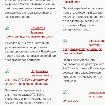
«SpezServis» осуществляет ремонт
первый полет
Айфонов в Москве. В штате компании
работают вежливые и внимательные
Первый серийный полностью
сотрудники, мастера высочайшего
импортозамещенный самолет
класса. Все специ...
МС-21-310 впервые поднялся в
с аэродрома филиала ПАО
«Яковлев» – Иркутского
Самолеты
авиационного заво...
Туполева
пролетели над Казанским Кремлем
В Росавиац
Самолет Ту-214 стал настоящим
обсудили
украшением летной программы
предстоящую модернизацию
авиационного праздника «Я выбираю
самолета Ан-2
небо» в Казани. Впервые авиалайнер
предстал перед зрителям...
Планы по комплексному
сопровождению действующего 
Ан-2 рассмотрели в Росавиаци
Подготовка к
совещании с разработчиком
первому полёту
самолета – «СибНИА им. С.А.
опытного УТС-800 с двигателем
Чаплыгин...
ВК-800СП на финишной прямой
Подготовка к первому полёту
Начались ж
опытного образца УТС-800 с
испытания
российским двигателем ВК-800СП
Ил-114-300
сейчас на финишной прямой. Об