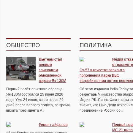
ОБЩЕСТВО
ПОЛИТИКА
Вьетнам стал
Индия отка
первым
от рассмот
заказчиком
Су-57 в качестве варианта
обновленной
пополнения парка ВВС
версии Як-130М
истребителями пятого поколе
Первый полёт опытного образца
Об этом изданию India Today з
Як-130М состоялся 25 июня 2026
секретарь Министерства обор
года. Уже 24 июля, всего через 29
Индии Р.К. Сингх. Фактически э
дней после первого полёта, во время
значит, что Нью-Дели отклонил
визита президента Р...
предложение России об...
Ремонт айфонов
Первый сер
МС-21 выпо