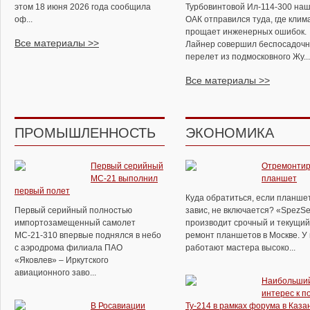
этом 18 июня 2026 года сообщила
Турбовинтовой Ил-114-300 на
оф...
ОАК отправился туда, где клим
прощает инженерных ошибок.
Все материалы >>
Лайнер совершил беспосадоч
перелет из подмосковного Жу...
Все материалы >>
ПРОМЫШЛЕННОСТЬ
ЭКОНОМИКА
Первый серийный
Отремонтир
МС-21 выполнил
планшет
первый полет
Куда обратиться, если планше
Первый серийный полностью
завис, не включается? «SpezSe
импортозамещенный самолет
производит срочный и текущий
МС-21-310 впервые поднялся в небо
ремонт планшетов в Москве. У
с аэродрома филиала ПАО
работают мастера высоко...
«Яковлев» – Иркутского
авиационного заво...
Наибольши
интерес к п
В Росавиации
Ту-214 в рамках форума в Каза