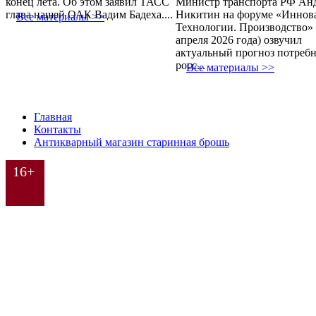
конец лета. Об этом заявил ТАСС
Министр транспорта РФ Ан
глава нашей ОАК Вадим Бадеха....
Никитин на форуме «Иннов
Все материалы >>
Технологии. Производство» 
апреля 2026 года) озвучил
актуальный прогноз потреб
росс...
Все материалы >>
Главная
Контакты
Антикварный магазин старинная брошь
16+