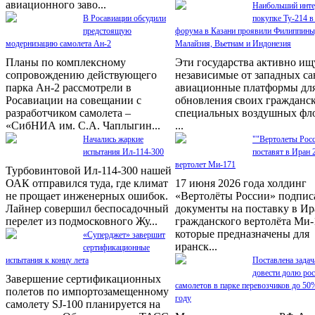
авиационного заво...
Наибольший инте
В Росавиации обсудили
покупке Ту-214 в
предстоящую
форума в Казани проявили Филиппины
модернизацию самолета Ан-2
Малайзия, Вьетнам и Индонезия
Планы по комплексному
Эти государства активно ищ
сопровождению действующего
независимые от западных с
парка Ан-2 рассмотрели в
авиационные платформы дл
Росавиации на совещании с
обновления своих гражданс
разработчиком самолета –
специальных воздушных фло
«СибНИА им. С.А. Чаплыгин...
...
Начались жаркие
""Вертолеты Рос
испытания Ил-114-300
поставят в Иран 
вертолет Ми-171
Турбовинтовой Ил-114-300 нашей
ОАК отправился туда, где климат
17 июня 2026 года холдинг
не прощает инженерных ошибок.
«Вертолёты России» подпис
Лайнер совершил беспосадочный
документы на поставку в Ир
перелет из подмосковного Жу...
гражданского вертолёта Ми-
которые предназначены для
«Суперджет» завершит
иранск...
сертификационные
испытания к концу лета
Поставлена задач
довести долю ро
Завершение сертификационных
самолетов в парке перевозчиков до 50
полетов по импортозамещенному
году
самолету SJ-100 планируется на