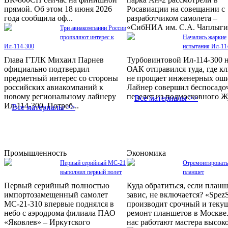
прямой. Об этом 18 июня 2026
Росавиации на совещании с
года сообщила оф...
разработчиком самолета –
«СибНИА им. С.А. Чаплыгин
Три авиакомпании России
проявляют интерес к
Начались жаркие
Ил-114-300
испытания Ил-11
Глава ГТЛК Михаил Парнев
Турбовинтовой Ил-114-300 
официально подтвердил
ОАК отправился туда, где к
предметный интерес со стороны
не прощает инженерных ош
российских авиакомпаний к
Лайнер совершил беспосад
новому региональному лайнеру
перелет из подмосковного Жу
Все материалы >>
Ил-114-300. Потреб...
Все материалы >>
Промышленность
Экономика
Первый серийный МС-21
Отремонтировать
выполнил первый полет
планшет
Первый серийный полностью
Куда обратиться, если планш
импортозамещенный самолет
завис, не включается? «SpezS
МС-21-310 впервые поднялся в
производит срочный и теку
небо с аэродрома филиала ПАО
ремонт планшетов в Москве
«Яковлев» – Иркутского
нас работают мастера высоко.