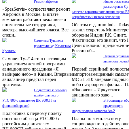
Ремонт айфонов
Индия отказалась
рассмотрения Су-
«SpezServis» осуществляет ремонт
качестве варианта пополнения парка В
Айфонов в Москве. В штате
истребителями пятого поколения
компании работают вежливые и
внимательные сотрудники,
Об этом изданию India Toda
мастера высочайшего класса. Все
заявил секретарь Министерс
специ...
обороны Индии Р.К. Сингх.
Фактически это значит, что 
Самолеты Туполева
Дели отклонил предложение
пролетели над Казанским
России об...
Кремлем
Первый серийны
Самолет Ту-214 стал настоящим
выполнил первый
украшением летной программы
авиационного праздника «Я
Первый серийный полность
выбираю небо» в Казани. Впервые
импортозамещенный самоле
авиалайнер предстал перед
МС-21-310 впервые поднялс
зрителям...
небо с аэродрома филиала 
«Яковлев» – Иркутского
Подготовка к первому
авиационного заво...
полёту опытного
УТС-800 с двигателем ВК-800СП на
В Росавиации об
финишной прямой
предстоящую
модернизацию самолета Ан-2
Подготовка к первому полёту
опытного образца УТС-800 с
Планы по комплексному
российским двигателем
сопровождению действующе
ВК-800СП сейчас на финишной
парка Ан-2 рассмотрели в